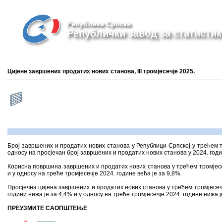
Република Српска
Републички завод за статистик
Цијене завршених продатих нових станова, III тромјесечје 2025.
Број завршених и продатих нових станова у Републици Српској у трећем тр
односу на просјечан број завршених и продатих нових станова у 2024. годи
Корисна површина завршених и продатих нових станова у трећем тромјесечј
и у односу на треће тромјесечје 2024. године већа је за 9,8%.
Просјечна цијена завршених и продатих нових станова у трећем тромјесечј
години нижа је за 4,4% и у односу на треће тромјесечје 2024. године нижа ј
ПРЕУЗМИТЕ САОПШТЕЊЕ