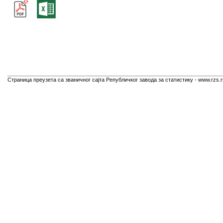
Страница преузета са званичног сајта Републичког завода за статистику - www.rzs.r