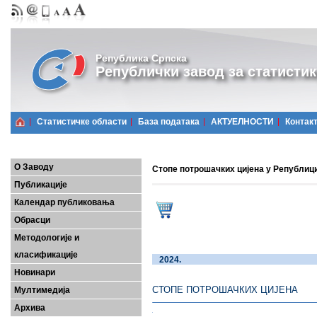
Република Српска
Републички завод за статистик
Статистичке области
Базa података
АКТУЕЛНОСТИ
Контак
О Заводу
Стопе потрошачких цијена у Републици
Публикације
Календар публиковања
Обрасци
Методологије и
класификације
2024
Новинари
СТОПЕ ПОТРОШАЧКИХ ЦИЈЕНА
Мултимедија
Архива