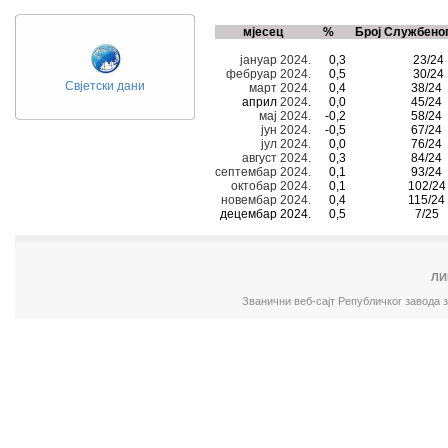
мјесец
%
Број Службеног
јануар 2024.
0,3
23/24
фебруар 2024.
0,5
30/24
Свјетски дани
март 2024.
0,4
38/24
април
2024
.
0,0
45/24
маj 2024.
-0,2
58/24
jун 2024.
-0,5
67/24
jул 2024.
0,0
76/24
август 2024.
0,3
84/24
септембар 2024.
0,1
93/24
октобар 2024.
0,1
102/24
новембар 2024.
0,4
115/24
децембар 2024.
0,5
7/25
ЛИ
Званични веб-сајт Републичког завода 