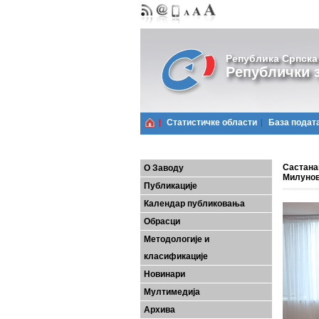
Република Српска
Републички з
Статистичке области
Базa подат
Састана
О Заводу
Милуно
Публикације
Календар публиковања
Обрасци
Методологије и
класификације
Новинари
Мултимедија
Архива