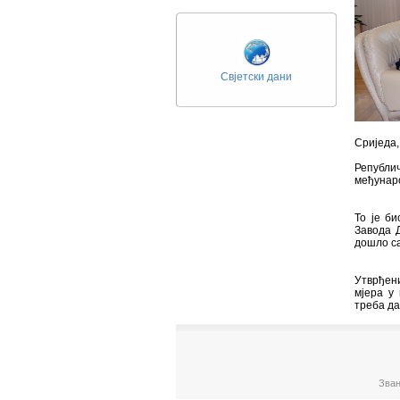
Свјетски дани
Сриједа,
Републич
међунаро
То је б
Завода Д
дошло с
Утврђен
мјера у
треба да
Зван