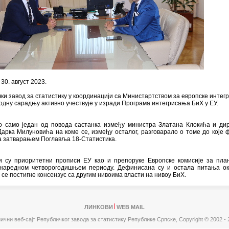
 30. август 2023.
ки завод за статистику у координацији са Министартством за европске интегр
дну сарадњу активно учествује у изради Програма интегрисања БиХ у ЕУ.
ио само један од повода састанка између министра Златана Клокића и ди
арка Милуновића на коме се, између осталог, разговарало о томе до које 
а затварањем Поглавља 18-Статистика.
и су приоритетни прописи ЕУ као и препоруке Европске комисије за пл
 наредном четворогодишњем периоду. Дефинисана су и остала питања ок
 се постигне консензус са другим нивоима власти на нивоу БиХ.
ЛИНКОВИ
WEB MAIL
ични веб-сајт Републичког завода за статистику Републике Српске,
Copyright © 2002 - 