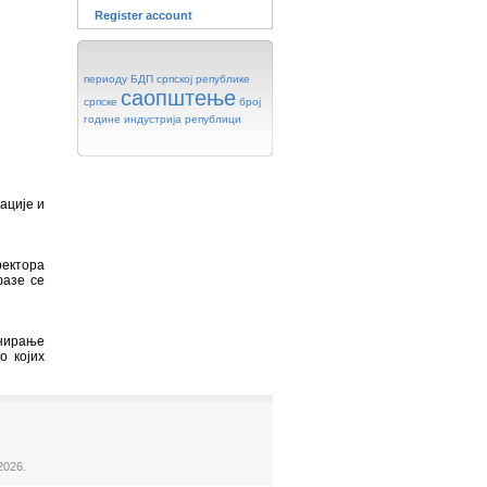
Register account
периоду
БДП
српској
републике
саопштење
српске
број
године
индустрија
републици
ације и
ректора
фазе се
анирање
о којих
2026.