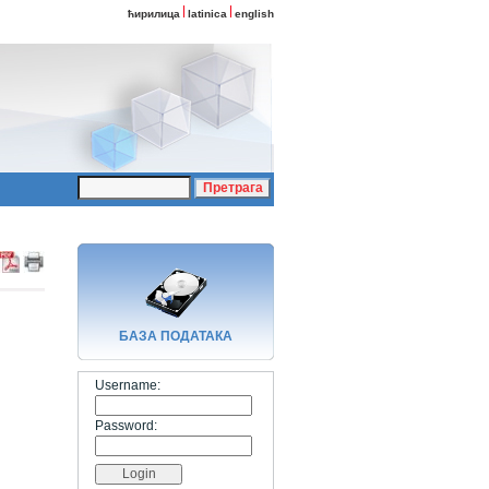
ћирилица
latinica
english
БАЗA ПОДАТАКА
Username:
Password: