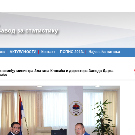
авод за статистику
ака
АКТУЕЛНОСТИ
Контакт
ПОПИС 2013.
Најчешћa питања
к између министра Златана Клокића и директора Завода Дарка
вића