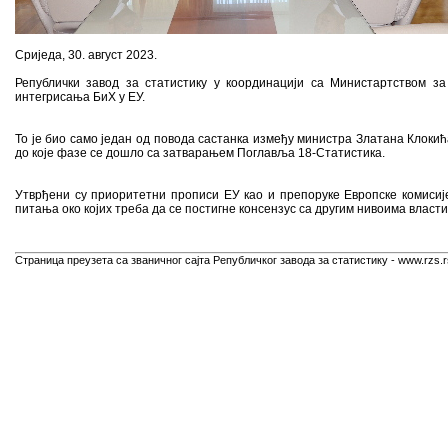
Сриједа, 30. август 2023.
Републички завод за статистику у координацији са Министартством за
интегрисања БиХ у ЕУ.
То је био само један од повода састанка између министра Златана Клокић
до које фазе се дошло са затварањем Поглавља 18-Статистика.
Утврђени су приоритетни прописи ЕУ као и препоруке Европске комиси
питања око којих треба да се постигне консензус са другим нивоима власти
Страница преузета са званичног сајта Републичког завода за статистику - www.rzs.r