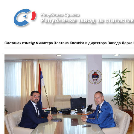
Република Српска
Републички завод за статистик
Састанак између министра Златана Клокића и директора Завода Дарка