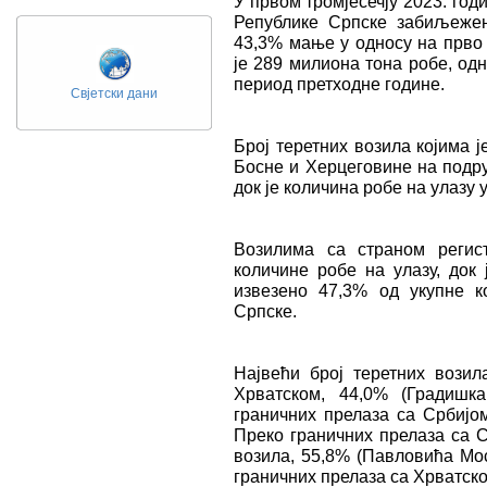
У првом тромјесечју 2023. год
Републике Српске забиљежен
43,3% мање у односу на прво 
је 289 милиона тона робе, од
период претходне године.
Свјетски дани
Број теретних возила којима 
Босне и Херцеговине на подру
док је количина робе на улазу 
Возилима са страном регис
количине робе на улазу, док
извезено 47,3% од укупне к
Српске.
Највећи број теретних возил
Хрватском, 44,0% (Градишк
граничних прелаза са Србијом
Преко граничних прелаза са С
возила, 55,8% (Павловића Мос
граничних прелаза са Хрватско