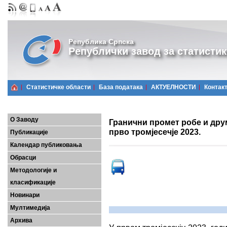
Република Српска
Републички завод за статистик
Статистичке области
Базa података
АКТУЕЛНОСТИ
Контак
О Заводу
Гранични промет робе и дру
прво тромјесечје 2023.
Публикације
Календар публиковања
Обрасци
Методологије и
класификације
Новинари
Мултимедија
Архива