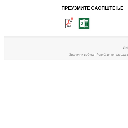
ПРЕУЗМИТЕ САОПШТЕЊЕ
ЛИ
Званични веб-сајт Републичког завода 