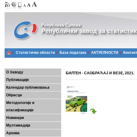
Република Српска
Републички завод за статистик
Статистичке области
Базa података
АКТУЕЛНОСТИ
Контак
О Заводу
БИЛТЕН - САОБРАЋАЈ И ВЕЗЕ, 2021.
Публикације
Календар публиковања
Обрасци
Методологије и
класификације
Новинари
Мултимедија
Архива