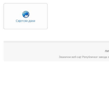
Свјетски дани
ЛИ
Званични веб-сајт Републичког завода 