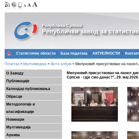
Република Српска
Републички завод за статистик
Статистичке области
Базa података
АКТУЕЛНОСТИ
Контак
Почетак
>
Мултимедија
>
Фото албум
>
Милуновић присуствовао на панел ди
Милуновић присуствовао на панел дис
О Заводу
Српске - гдје смо данас?", 29. мај 2026.
Публикације
Календар публиковања
Обрасци
Методологије и
класификације
Новинари
Мултимедија
Архива