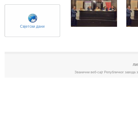
Свјетски дани
ЛИ
Званични веб-сајт Републичког завода 