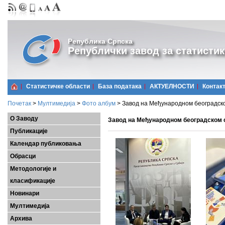
Република Српска
Републички завод за статистик
Статистичке области
Базa података
АКТУЕЛНОСТИ
Контак
Почетак
>
Мултимедија
>
Фото албум
>
Завод на Међународном београдско
О Заводу
Завод на Међународном београдском с
Публикације
Календар публиковања
Обрасци
Методологије и
класификације
Новинари
Мултимедија
Архива