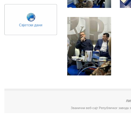
Свјетски дани
ЛИ
Званични веб-сајт Републичког завода 