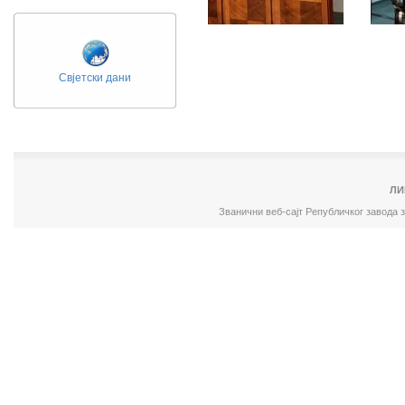
Свјетски дани
ЛИ
Званични веб-сајт Републичког завода 