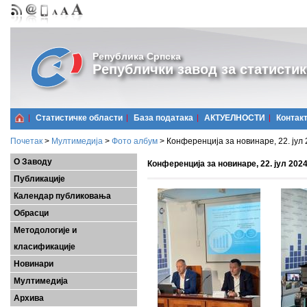
Република Српска
Републички завод за статистик
Статистичке области
Базa података
АКТУЕЛНОСТИ
Контак
Почетак
>
Мултимедија
>
Фото албум
>
Конференција за новинаре, 22. јул 
О Заводу
Конференција за новинаре, 22. јул 2024
Публикације
Календар публиковања
Обрасци
Методологије и
класификације
Новинари
Мултимедија
Архива