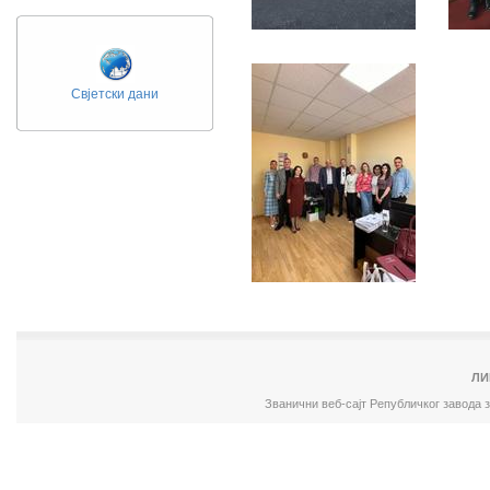
Свјетски дани
ЛИ
Званични веб-сајт Републичког завода 