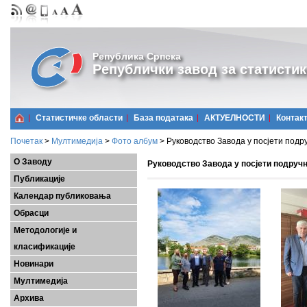
Република Српска
Републички завод за статистик
Статистичке области
Базa података
АКТУЕЛНОСТИ
Контак
Почетак
>
Мултимедија
>
Фото албум
>
Руководство Завода у посјети подр
О Заводу
Руководство Завода у посјети подруч
Публикације
Календар публиковања
Обрасци
Методологије и
класификације
Новинари
Мултимедија
Архива