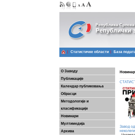
Република Српска
Републички з
Статистичке области
Базa подат
О Заводу
Новинар
Публикације
СТАТИСТ
Календар публиковања
Обрасци
Методологије и
класификације
Новинари
Мултимедија
Завод од
неколеги
Архива