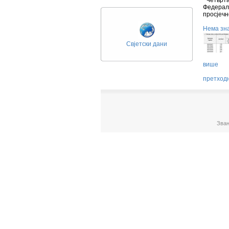
Четвртак
Федералн
просјечн
Нема зна
Свјетски дани
више
претход
Зван