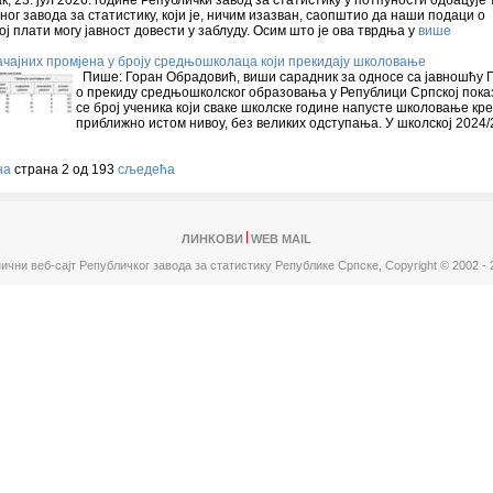
, 23. јул 2026. године Републички завод за статистику у потпуности одбацује
ог завода за статистику, који је, ничим изазван, саопштио да наши подаци о
ој плати могу јавност довести у заблуду. Осим што је ова тврдња у
више
чајних промјена у броју средњошколаца који прекидају школовање
Пише: Горан Обрадовић, виши сарадник за односе са јавношћу 
о прекиду средњошколског образовања у Републици Српској показ
се број ученика који сваке школске године напусте школовање кр
приближно истом нивоу, без великих одступања. У школској 2024/
на
страна 2 од 193
сљедећа
ЛИНКОВИ
WEB MAIL
ични веб-сајт Републичког завода за статистику Републике Српске,
Copyright © 2002 - 