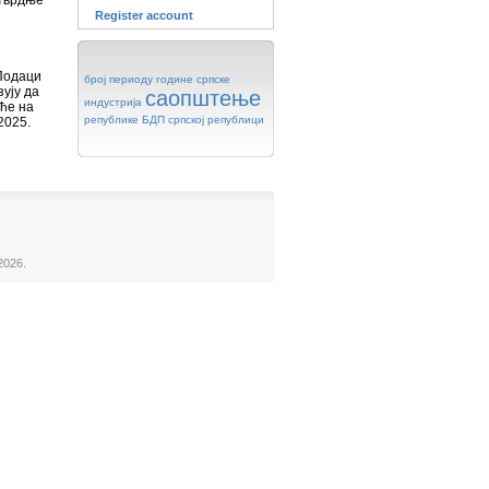
 тврдње
Register account
Подаци
број
периоду
године
српске
ују да
саопштење
индустрија
еће на
републике
БДП
српској
републици
2025.
2026.