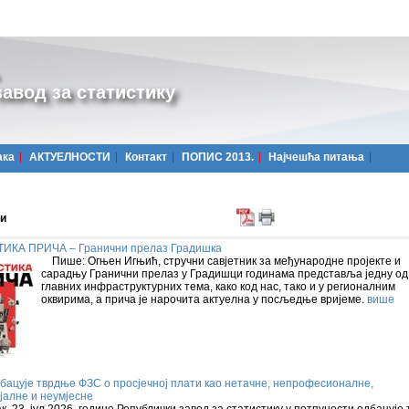
авод за статистику
ака
АКТУЕЛНОСТИ
Контакт
ПОПИС 2013.
Најчешћa питања
и
ИКА ПРИЧА – Гранични прелаз Градишка
Пише: Огњен Игњић, стручни савјетник за међународне пројекте и
сарадњу Гранични прелаз у Градишци годинама представља једну од
главних инфраструктурних тема, како код нас, тако и у регионалним
оквирима, а прича је нарочита актуелна у посљедње вријеме.
више
бацује тврдње ФЗС о просјечној плати као нетачне, непрофесионалне,
јалне и неумјесне