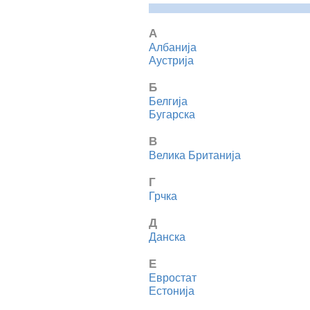
А
Албанија
Аустрија
Б
Белгија
Бугарска
В
Велика Британија
Г
Грчка
Д
Данска
Е
Евростат
Естонија