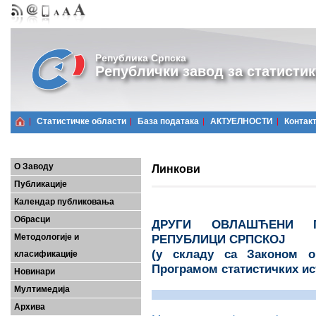
Република Српска
Републички завод за статистик
Статистичке области
Базa података
АКТУЕЛНОСТИ
Контак
О Заводу
Линкови
Публикације
Календар публиковања
Обрасци
ДРУГИ ОВЛАШЋЕНИ П
Методологије и
РЕПУБЛИЦИ СРПСКОЈ
(у складу са Законом о
класификације
Програмом статистичких и
Новинари
Мултимедија
Архива