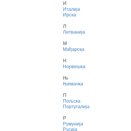
И
Италија
Ирска
Л
Литванија
М
Мађарска
Н
Норвешка
Њ
Њемачка
П
Пољска
Португалија
Р
Румунија
Русија