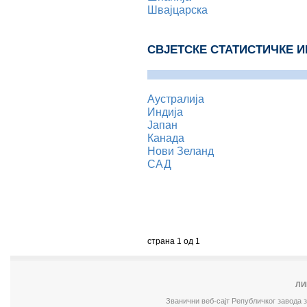
Швајцарска
СВJЕТСКЕ СТАТИСТИЧКЕ 
Аустралија
Индија
Јапан
Канада
Нови Зеланд
САД
страна 1 од 1
ЛИ
Званични веб-сајт Републичког завода 