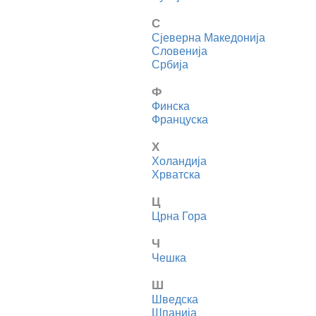
С
Сjеверна Македонија
Словенија
Србија
Ф
Финска
Француска
Х
Холандија
Хрватска
Ц
Црна Гора
Ч
Чешка
Ш
Шведска
Шпанија