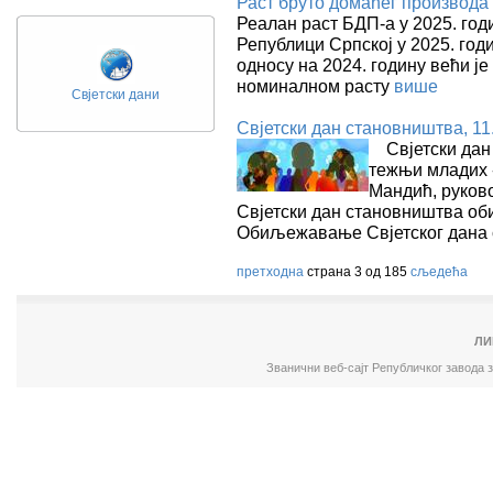
Раст бруто домаћег производа 
Реалан раст БДП-а у 2025. год
Републици Српској у 2025. годи
односу на 2024. годину већи је 
номиналном расту
више
Свјетски дани
Свјетски дан становништва, 11.
Свјетски дан
тежњи младих -
Мандић, руков
Свјетски дан становништва оби
Обиљежавање Свјетског дана 
претходна
страна 3 од 185
сљедећа
ЛИ
Званични веб-сајт Републичког завода 