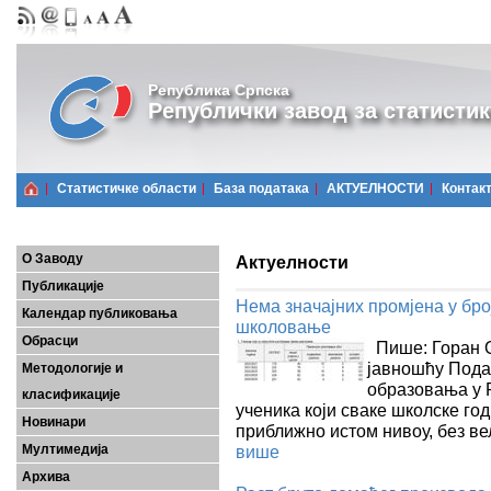
Република Српска
Републички завод за статистик
Статистичке области
Базa података
АКТУЕЛНОСТИ
Контак
О Заводу
Актуелности
Публикације
Нема значајних промјена у бро
Календар публиковања
школовање
Обрасци
Пише: Горан О
јавношћу Пода
Методологије и
образовања у Р
класификације
ученика који сваке школске го
Новинари
приближно истом нивоу, без ве
Мултимедија
више
Архива