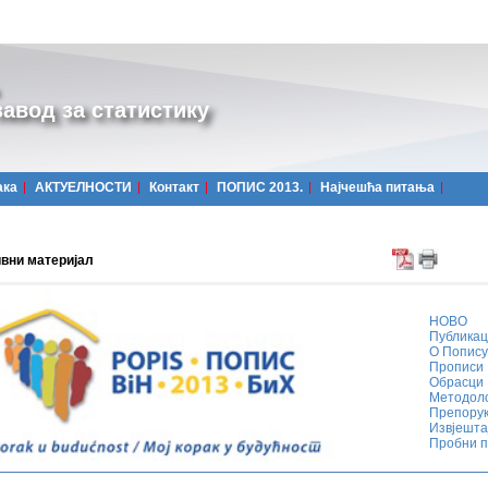
авод за статистику
ака
АКТУЕЛНОСТИ
Контакт
ПОПИС 2013.
Најчешћa питања
вни материјал
НОВО
Публикац
О Попису
Прописи
Обрасци
Методоло
Препору
Извјешта
Пробни п