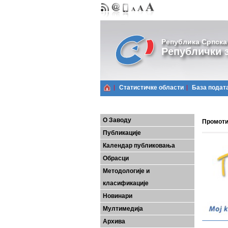
Република Српска
Републички з
Статистичке области
Базa подат
О Заводу
Промоти
Публикације
Календар публиковања
Обрасци
Методологије и
класификације
Новинари
Мултимедија
Архива