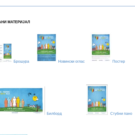
НИ МАТЕРИЈАЛ
Брошура
Новински оглас
Постер
Билборд
Стубни пано