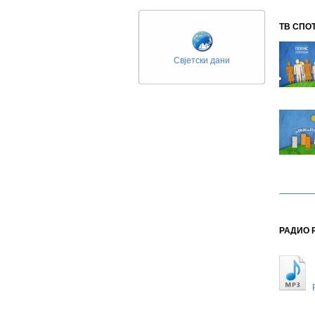
ТВ СПО
Свјетски дани
РАДИО 