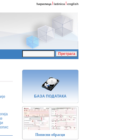
ћирилица
latinica
english
БАЗA ПОДАТАКА
ије
гија
ке
ји
опис
Пописни обрасци