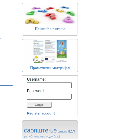
Најчешћa питања
3
Промотивни материјал
Username:
Password:
Register account
саопштење
српске
БДП
републике
периоду
број