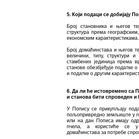
5. Који подаци се добијају
По
Број становника и његов те
структура према географским,
економским карактеристикама.
Број домаћинстава и његов те
величини, типу, структури и
стамбених јединица према вр
станове обезбјеђује податке 
и податке о другим карактерис
6.
Да ли ће истовремено
са
П
и станова
бити спроведен и
У Попису се прикупљају пода
пољопривредно земљиште у по
или на дан Пописа имају одр
пчела, а користиће се у
домаћинстава за потребе спр