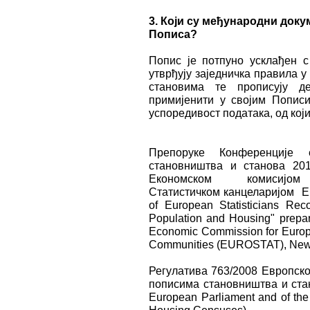
3.
Који су међународни док
Пописа?
Попис је потпуно усклађен 
утврђују заједничка правила 
становима те прописују д
примијенити у својим Попис
успоредивост података, од који
Препоруке Конференције 
становништва и станова 20
Економском коми
Статистичкoм канцеларијом Ев
of European Statisticians Re
Population and Housing" prepar
Economic Commission for Europe 
Communities (EUROSTAT), New 
Регулатива 763/2008 Европско
пописима становништва и стан
European Parliament and of the