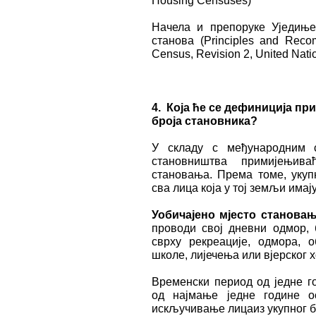
Housing Censuses)
Начела и препоруке Уједиње
станова (Principles and Reco
Census, Revision 2, United Nati
4.
Која
ће се
дефиниција пр
броја становника?
У складу с међународним с
становништва примијењива
становања. Према томе, уку
сва лица која у тој земљи имај
У
обичајено мјесто станова
проводи свој дневни одмор, 
сврху рекреације, одмора, 
школе, лијечења или вјерског 
Временски период од једне го
од најмање једне године о
искључивање лицаиз укупног б