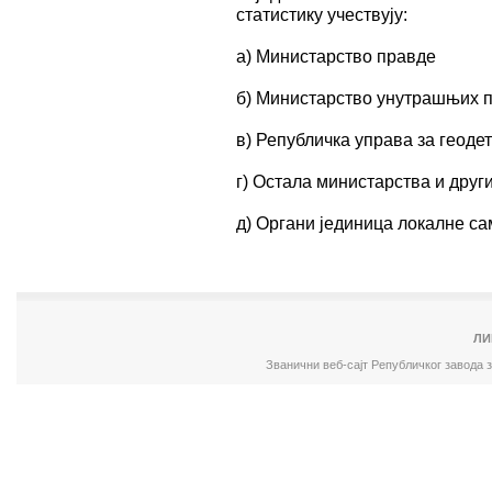
статистику учествују:
а) Министарство правде
б) Министарство унутрашњих 
в) Републичка управа за геоде
г) Остала министарства и друг
д) Органи јединица локалне с
ЛИ
Званични веб-сајт Републичког завода 