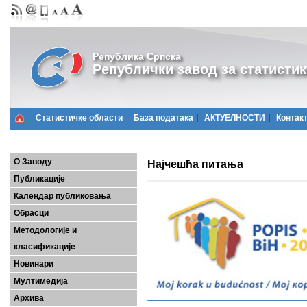
Република Српска
Републички завод за статистик
Статистичке области
Базa података
АКТУЕЛНОСТИ
Контак
О Заводу
Најчешћа питања
Публикације
Календар публиковања
Обрасци
Методологије и
класификације
Новинари
Мултимедија
Архива