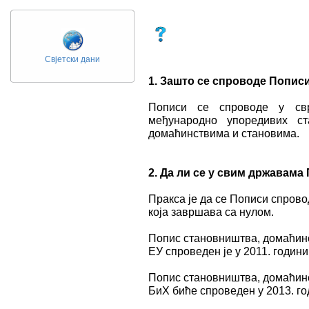
Свјетски дани
1.
Зашто се спроводе
Попис
Пописи се спроводе у свр
међународно упоредивих ст
домаћинствима и становима.
2.
Да ли се у свим
државама
Пракса је да се Пописи спрово
која завршава са нулом.
Попис становништва, домаћин
ЕУ спроведен је у 2011. години
Попис становништва, домаћинс
БиХ биће спроведен у 2013. го