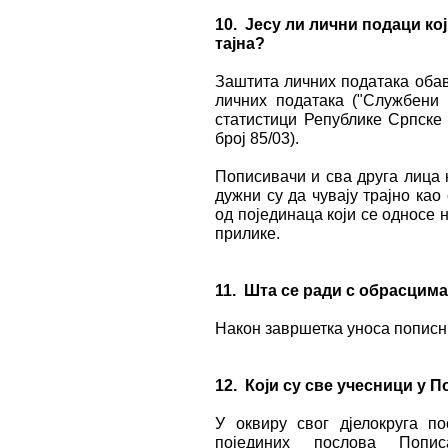
10.
Јесу ли лични подаци ко
тајна?
Заштита личних података обав
личних података ("Службени 
статистици Републике Српске 
број 85/03).
Пописивачи и сва друга лица 
дужни су да чувају трајно ка
од појединаца који се односе
прилике.
11.
Шта се ради с обрасцима
Након завршетка уноса пописн
12.
Који су све учесници у
П
У оквиру свог дјелокруга п
појединих послова Попи