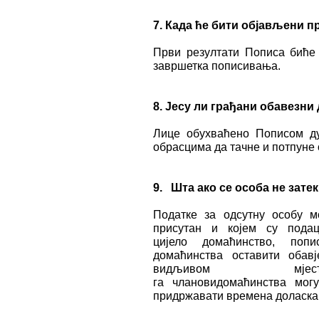
7.
Када ће бити објављени п
Први резултати Пописа биће
завршетка пописивања.
8.
Јесу ли грађани обавезни
Лице обухваћено Пописом д
обрасцима да тачне и потпуне 
9.
Шта ако се особа не зате
Податке за одсутну особу м
присутан и којем су подац
цијело домаћинство, по
домаћинства оставити обав
видљивом м
га члановидомаћинства мог
придржавати времена доласка к