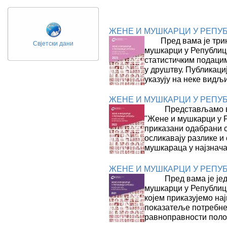
ЖЕНЕ И МУШКАРЦИ У РЕПУБ
Пред вама је трин
Свјетски дани
мушкарци у Републици
статистичким подаци
у друштву. Публикаци
указују на неке видљ
ЖЕНЕ И МУШКАРЦИ У РЕПУБ
Представљамо ва
"Жене и мушкарци у Р
приказани одабрани с
осликавају разлике и
мушкараца у најзнача
ЖЕНЕ И МУШКАРЦИ У РЕПУБ
Пред вама је јед
мушкарци у Републици
којем приказујемо на
показатеље потребне 
равноправности пол