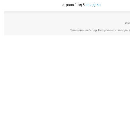
страна 1 од 5
сљедећа
ЛИ
Званични веб-сајт Републичког завода 