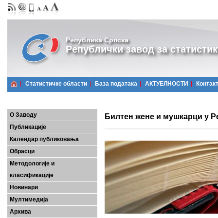
Република Српска
Републички завод за статистик
Статистичке области
Базa података
АКТУЕЛНОСТИ
Контак
О Заводу
Билтен жене и мушкарци у Р
Публикације
Календар публиковања
Обрасци
Методологије и
класификације
Новинари
Мултимедија
Архива