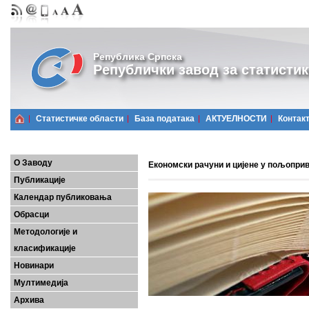
Република Српска
Републички завод за статистик
Статистичке области
Базa података
АКТУЕЛНОСТИ
Контак
О Заводу
Економски рачуни и цијене у пољопри
Публикације
Календар публиковања
Обрасци
Методологије и
класификације
Новинари
Мултимедија
Архива