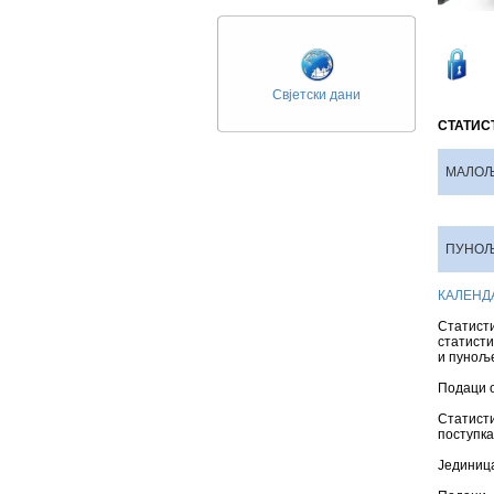
Свјетски дани
СТАТИС
МАЛОЉ
ПУНОЉ
КАЛЕНД
Статист
статисти
и пуноље
Подаци о
Статист
поступка
Јединица