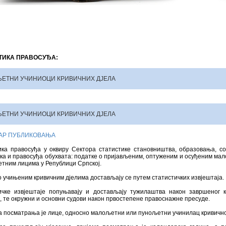
ТИКА ПРАВОСУЂА:
ЕТНИ УЧИНИОЦИ КРИВИЧНИХ ДЈЕЛА
ЕТНИ УЧИНИОЦИ КРИВИЧНИХ ДЈЕЛА
АР ПУБЛИКОВАЊА
ика правосуђа у оквиру Сектора статистике становништва, образовања, со
ка и правосуђа обухвата: податке о пријављеним, оптуженим и осуђеним м
тним лицима у Републици Српској.
 учињеним кривичним дјелима достављају се путем статистичких извјештаја.
ичке извјештаје попуњавају и достављају тужилаштва након завршеног к
, те окружни и основни судови након првостепене правоснажне пресуде.
 посматрања је лице, односно малољетни или пунољетни учинилац кривичног