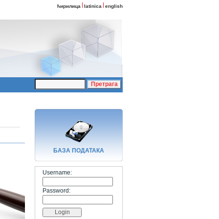
ћирилица
latinica
english
БАЗA ПОДАТАКА
Username:
Password: