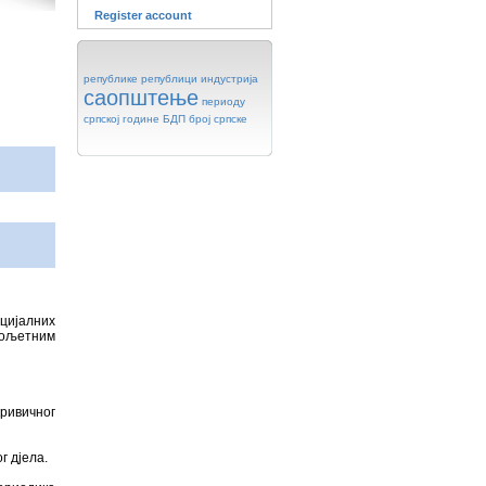
Register account
републике
републици
индустрија
саопштење
периоду
српској
године
БДП
број
српске
цијалних
алољетним
ривичног
 дјела.