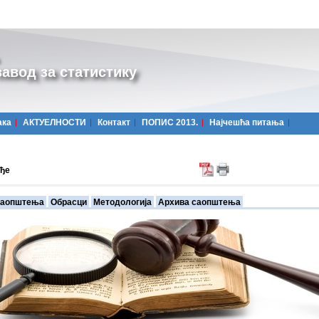
авод за статистику
ака
АКТУЕЛНОСТИ
Контакт
ПОПИС 2013.
Најчешћa питања
ђе
аопштења
Обрасци
Методологија
Архива саопштења