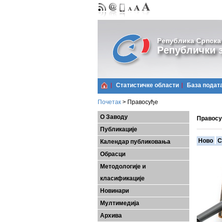
Република Српска
Републички з
Статистичке области
Базa подат
Почетак
>
Правосуђе
О Заводу
Правосу
Публикације
Ново
С
Календар публиковања
Обрасци
Методологије и
класификације
Новинари
Мултимедија
Архива