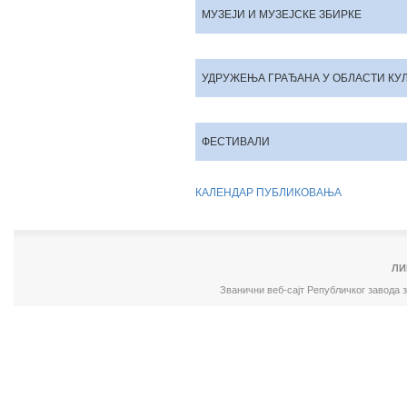
МУЗЕЈИ И МУЗЕЈСКЕ ЗБИРКЕ
УДРУЖЕЊА ГРАЂАНА У ОБЛАСТИ КУ
ФЕСТИВАЛИ
КАЛЕНДАР ПУБЛИКОВАЊА
ЛИ
Званични веб-сајт Републичког завода 