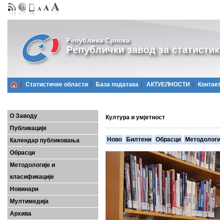
Република Српска
Републички завод за статистик
Статистичке области
Базa података
АКТУЕЛНОСТИ
Контак
О Заводу
Култура и умјетност
Публикације
Ново
Билтени
Обрасци
Методологи
Календар публиковања
Обрасци
Методологије и
класификације
Новинари
Мултимедија
Архива