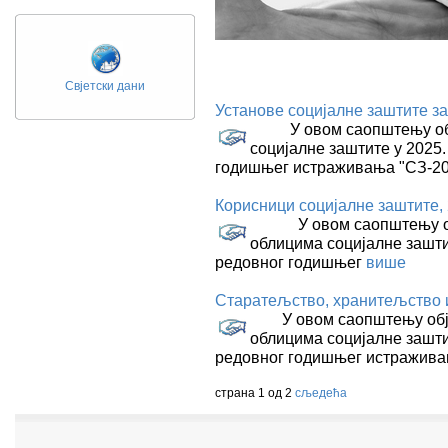
Свјетски дани
Установе социјалне заштите за
У овом саопштењу обја
социјалне заштите у 2025.
годишњег истраживања "СЗ-20
Корисници социјалне заштите, 
У овом саопштењу обја
облицима социјалне заштит
редовног годишњег
више
Старатељство, хранитељство и
У овом саопштењу објав
облицима социјалне заштит
редовног годишњег истражив
страна 1 од 2
сљедећа