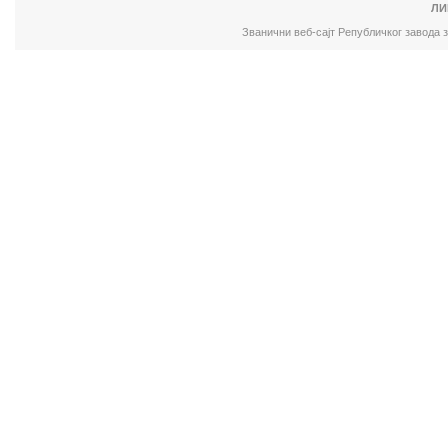
ЛИ
Званични веб-сајт Републичког завода 