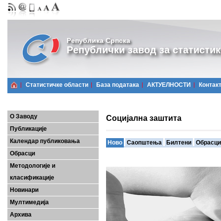
Република Српска
Републички завод за статистик
Статистичке области
Базa података
АКТУЕЛНОСТИ
Контак
О Заводу
Социјална заштита
Публикације
Календар публиковања
Ново
Саопштења
Билтени
Обрасци
Обрасци
Методологије и
класификације
Новинари
Мултимедија
Архива