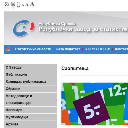
Република Српска
Републички завод за статистик
Статистичке области
Базa података
АКТУЕЛНОСТИ
Контак
О Заводу
Саопштења
Публикације
Календар публиковања
Обрасци
Методологије и
класификације
Новинари
Мултимедија
Архива