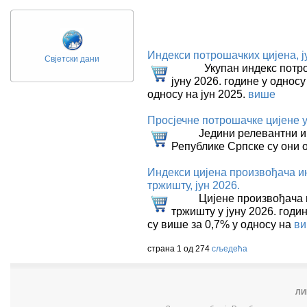
Индекси потрошачких цијена, ј
Свјетски дани
Укупан индекс потрошач
јуну 2026. године у односу
односу на јун 2025.
више
Просјечне потрошачке цијене у
Једини релевантни инде
Републике Српске су они 
Индекси цијена произвођача и
тржишту, јун 2026.
Цијенe произвођачa инд
тржишту у јуну 2026. годин
су више за 0,7% у односу на
в
страна 1 од 274
сљедећа
ЛИ