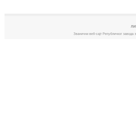
ЛИ
Званични веб-сајт Републичког завода 