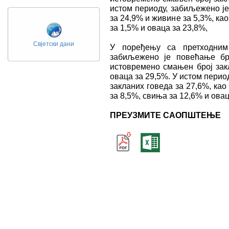
истом периоду, забиљежено је
за 24,9% и живине за 5,3%, к
за 1,5% и оваца за 23,8%,
Свјетски дани
У поређењу са претходним 
забиљежено је повећање бро
истовремено смањен број зак
оваца за 29,5%. У истом пери
закланих говеда за 27,6%, ка
за 8,5%, свиња за 12,6% и овац
ПРЕУЗМИТЕ САОПШТЕЊЕ