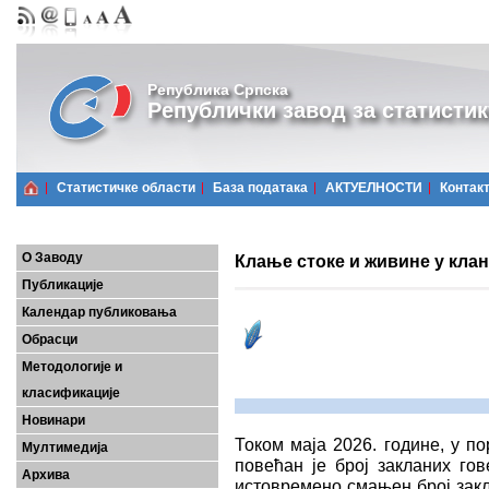
Република Српска
Републички завод за статистик
Статистичке области
Базa података
АКТУЕЛНОСТИ
Контак
О Заводу
Клање стоке и живине у клан
Публикације
Календар публиковања
Обрасци
Методологије и
класификације
Новинари
Током маја 2026. године, у п
Мултимедија
повећан је број закланих гов
Архива
истовремено смањен број закл