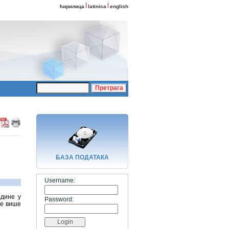
ћирилица
latinica
english
БАЗA ПОДАТАКА
Username:
одине у
Password:
не више