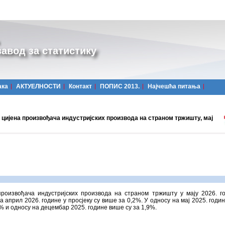
авод за статистику
ака
АКТУЕЛНОСТИ
Контакт
ПОПИС 2013.
Најчешћa питања
 цијена произвођача индустријских производа на страном тржишту, мај
произвођачa индустријских производа на страном тржишту у мају 2026. г
а април 2026. године у просјеку су више за 0,2%. У односу на мај 2025. годи
2% и односу на децембар 2025. године више су за 1,9%.