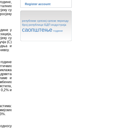
године,
Register account
италних
јеку су
росјеку
републике
српској
српске
периоду
број
републици
БДП
индустрија
саопштење
одине у
године
зација,
јеку су
чја (C)
водња и
нивоу.
 године
птичких
циклажа
 дрвета
ламе и
амбених
стила,
 0,2% и
астима:
мијских
,3%.
 односу