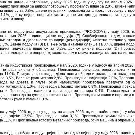
ано по намјени потрошње, у мају 2026. године у односу на април 2026. 
рајних производа за широку потрошњу у просјеку су више за 2,0%, цијене кап
а више су за 0,8%, цијене нетрајних производа за широку потрошњу у прос
1,1%, док су цијене енергије као и цијене интермедијалних производа у п
а истом нивоу.
ано по подручјима индустријске производње (PRODCOM), у мају 2026. г
на април 2026. године, цијене подручја (Е) Снабдијевање водом; канали
е отпадом и дјелатности санације (ремедијације) животне средине у прос
3,5%, цијене подручја (B) Вађење руда и камена су више за 0,4%, цијене подру
вачка индустрија више су за 0,2%, док су цијене подручја (D) Произ
вање електричном енергијом, гасом, паром и климатизација, остале на истом 
тима индустријске производње, у мају 2026. године у односу на април 2026.
н је раст цијена у областима: Производња рачунара, електронских и о
да 11,0%, Прикупљање отпада, дјелатности обраде и одлагања отпада; ре
ала 3,5%, Вађење руда метала 2,9%, Производња намјештаја 2,0%, Прерада
вода од дрвета и плуте, осим намјештаја; производња предмета од с
ких материјала 1,0%, Производња базних метала 0,8%, Производња прехр
да и Производња папира и производа од папира 0,4%, Производња тек
ња производа од гуме и пластичних маса, Производња машина и опреме д.н.
сталих руда и камена 0,1%.
на у мају 2026. године у односу на април 2026. године забиљежен је у обл
дња одјеће 13,9%, Производња пића 3,1%, Производња хемикалија и хе
а 1,1% и Производња готових металних производа, осим машина и опреме 0
алих десет области индустријске производње цијене су у мају 2026. године у