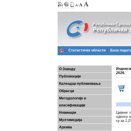
Република Српска
Републички з
Статистичке области
Базa подат
Индекси
О Заводу
2026.
Публикације
Календар публиковања
Обрасци
Методологије и
класификације
Новинари
Цијенe 
односу н
Мултимедија
су за 1,
Архива