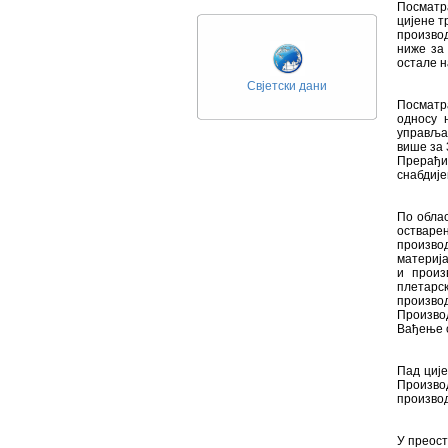
Посматр
цијене т
производ
ниже за 
остале н
Свјетски дани
Посматр
односу 
управљањ
више за 
Прерађи
снабдије
По облас
остваре
произво
материј
и произ
плетарс
произво
Производ
Вађење о
Пад ције
Произво
производ
У преост