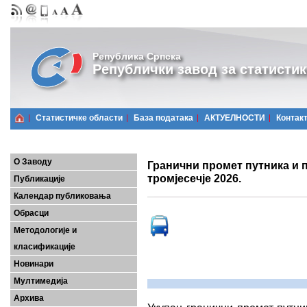
Република Српска
Републички завод за статистик
Статистичке области
Базa података
АКТУЕЛНОСТИ
Контак
О Заводу
Гранични промет путника и п
тромјесечје 2026.
Публикације
Календар публиковања
Обрасци
Методологије и
класификације
Новинари
Мултимедија
Архива