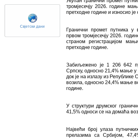
Укупан гранични промет путни
тромјесечју 2026. године мањ
претходне године и износио је 
Свјетски дани
Гранични промет путника у 
првом тромјесечју 2026. годин
страном регистрацијом мањ
претходне године.
Забиљежено је 1 206 642 пу
Српску, односно 21,4% мање у 
док је на излазу из Републике
возила, односно 24,4% мање в
године.
У структури друмског граничн
41,5% односи се на домаћа воз
Највећи број улаза путнички
прелазима са Србијом, 47,4