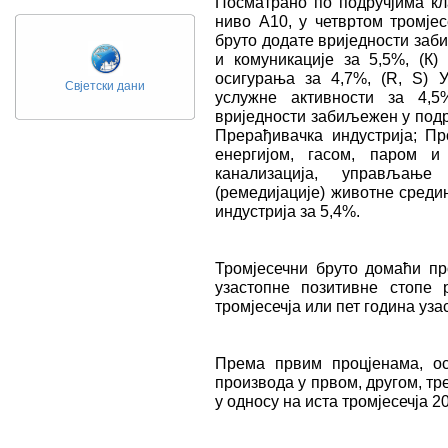
Посматрано по подручјима кл
ниво А10, у четвртом тромјес
бруто додате вриједности заб
и комуникације за 5,5%, (К) 
осигурања за 4,7%, (R, S) У
Свјетски дани
услужне активности за 4,5
вриједности забиљежен у подр
Прерађивачка индустрија; П
енергијом, гасом, паром и
канализација, управљање
(ремедијације) животне среди
индустрија за 5,4%.
Тромјесечни бруто домаћи пр
узастопне позитивне стопе
тромјесечја или пет година уза
Према првим процјенама, ос
производа у првом, другом, тр
у односу на иста тромјесечја 2