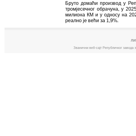
Бруто домаћи производ у Реп
тромјесечног обрачуна, у 202
милиона КМ и у односу на 202
реално је већи за 1,9%.
ЛИ
Званични веб-сајт Републичког завода 