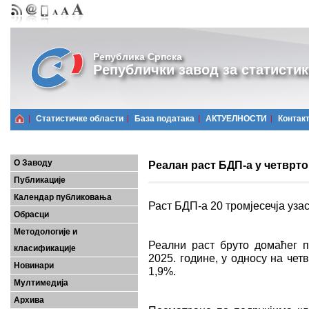
Република Српска
Републички завод за статистик
Статистичке области
Базa података
АКТУЕЛНОСТИ
Контак
О Заводу
Реалан раст БДП-а у четврто
Публикације
Календар публиковања
Раст БДП-а 20 тромјесечја уза
Обрасци
Методологије и
Реални раст бруто домаћег п
класификације
2025. године, у односу на четв
Новинари
1,9%.
Мултимедија
Архива