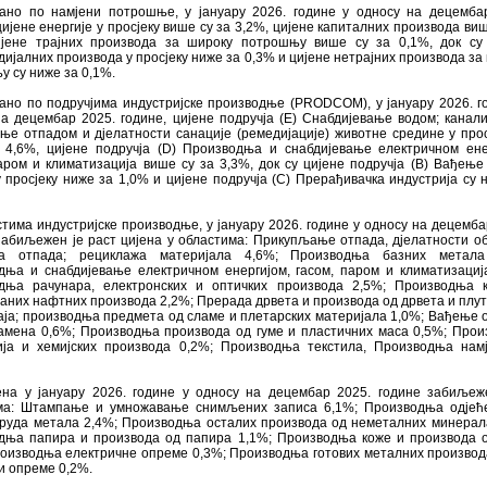
ано по намјени потрошње, у јануару 2026. године у односу на децемба
цијене енергије у просјеку више су за 3,2%, цијене капиталних производа виш
ијене трајних производа за широку потрошњу више су за 0,1%, док су
ијалних производа у просјеку ниже за 0,3% и цијене нетрајних производа за
 су ниже за 0,1%.
ано по подручјима индустријске производње (PRODCOM), у јануару 2026. г
а децембар 2025. године, цијене подручјa (E) Снабдијевање водом; канали
е отпадом и дјелатности санације (ремедијације) животне средине у прос
 4,6%, цијене подручја (D) Производња и снабдијевање електричном ене
аром и климатизација више су за 3,3%, док су цијене подручјa (B) Вађење
 просјеку ниже за 1,0% и цијене подручја (C) Прерађивачка индустрија су 
тима индустријске производње, у јануару 2026. године у односу на децемба
забиљежен је раст цијена у областима: Прикупљање отпада, дјелатности о
ња отпада; рециклажа материјала 4,6%; Производња базних метала
дња и снабдијевање електричном енергијом, гасом, паром и климатизациј
дња рачунара, електронских и оптичких производа 2,5%; Производња к
них нафтних производа 2,2%; Прерада дрвета и производа од дрвета и плут
ја; производња предмета од сламе и плетарских материјала 1,0%; Вађење 
камена 0,6%; Производња производа од гуме и пластичних маса 0,5%; Про
ија и хемијских производа 0,2%; Производња текстила, Производња нам
ена у јануару 2026. године у односу на децембар 2025. године забиљеж
ма: Штампање и умножавање снимљених записа 6,1%; Производња одјеће
руда метала 2,4%; Производња осталих производа од неметалних минерал
дња папира и производа од папира 1,1%; Производња коже и производа 
роизводња електричне опреме 0,3%; Производња готових металних производ
и опреме 0,2%.