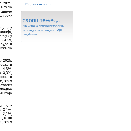
р 2025.
Register account
е су за
 цијене
 широку
саопштење
број
индустрија
српској
републици
одине у
периоду
српске
године
БДП
зација,
републике
јеку су
ргијом,
 руда и
ниже за
р 2025.
браде и
 4,3%;
а 3,3%;
окса и
е, осим
осталих
изводња
јештаја
ен је у
 3,1%;
а 2,1%;
од коже
а, осим