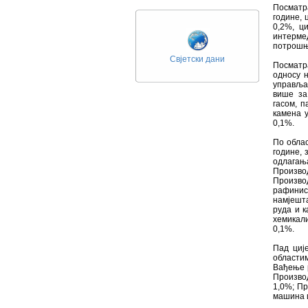
Посматр
године, 
0,2%, ц
интермед
потрошњу
Свјетски дани
Посматр
односу н
управљањ
више за
гасом, п
камена у
0,1%.
По облас
године, 
одлага
Произво
Произво
рафиниса
намјешта
руда и 
хемикал
0,1%.
Пад циј
области
Вађење 
Произво
1,0%; П
машина 