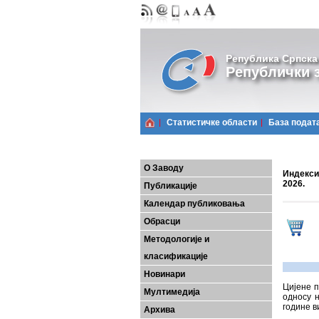
Република Српска
Републички з
Статистичке области
Базa подат
О Заводу
Индекси
2026.
Публикације
Календар публиковања
Обрасци
Методологије и
класификације
Новинари
Цијенe п
Мултимедија
односу н
године в
Архива