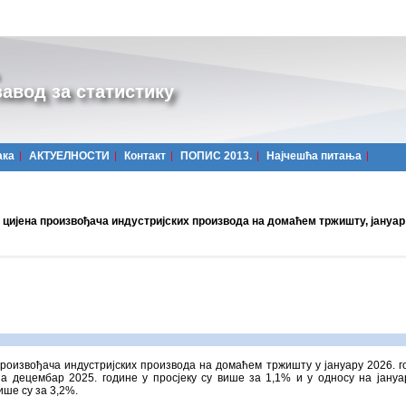
авод за статистику
ака
АКТУЕЛНОСТИ
Контакт
ПОПИС 2013.
Најчешћa питања
 цијена произвођача индустријских производа на домаћем тржишту, јануар
роизвођачa индустријских производа на домаћем тржишту у јануару 2026. г
а децембар 2025. године у просјеку су више за 1,1% и у односу на јануа
ише су за 3,2%.