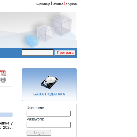
ћирилица
latinica
english
БАЗA ПОДАТАКА
Username:
Password:
одине у
р 2025.