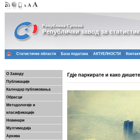
Република Српска
Републички завод за статистик
Статистичке области
Базa података
АКТУЕЛНОСТИ
Контак
О Заводу
Гдје паркирате и како дишет
Публикације
Календар публиковања
Обрасци
Методологије и
класификације
Новинари
Мултимедија
Архива