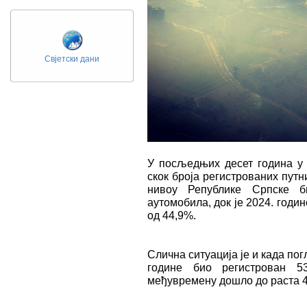
Свјетски дани
У посљедњих десет година у 
скок броја регистрованих путн
нивоу Републике Српске б
аутомобила, док је 2024. годин
од 44,9%.
Слична ситуација је и када по
године био регистрован 5
међувремену дошло до раста 4