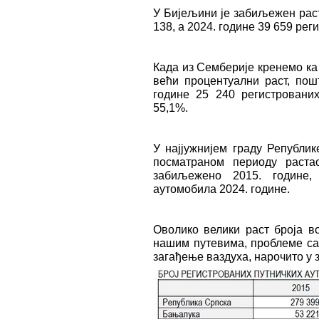
У Бијељини је забиљежен раст
138, а 2024. године 39 659 ре
Када из Семберије кренемо ка 
већи процентуални раст, пош
године 25 240 регистрованих
55,1%.
У најјужнијем граду Републик
посматраном периоду раста
забиљежено 2015. године,
аутомобила 2024. године.
Оволико велики раст броја в
нашим путевима, проблеме са 
загађење ваздуха, нарочито у 