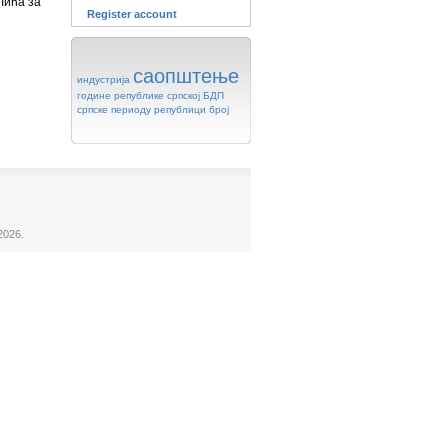
лића за
Register account
саопштење
индустрија
године
републике
српској
БДП
српске
периоду
републици
број
2026.