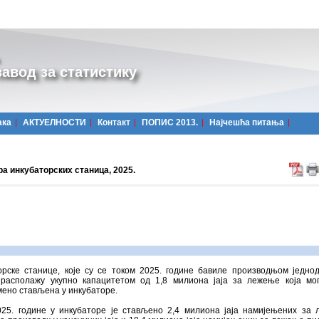
авод за статистику
ака
АКТУЕЛНОСТИ
Контакт
ПОПИС 2013.
Најчешћa питања
а инкубаторских станица, 2025.
орске станице, које су се током 2025. године бавиле производњом једно
 располажу укупно капацитетом од 1,8 милиона јаја за лежење која мо
ено стављена у инкубаторе.
025. године у инкубаторе је стављено 2,4 милиона јаја намијењених за