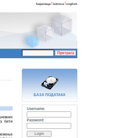
ћирилица
latinica
english
БАЗA ПОДАТАКА
Username:
дневних
Password:
гу бити
 лежење