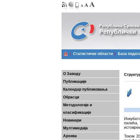
Република Српска
Републички з
Статистичке области
Базa подат
О Заводу
Структур
Публикације
Календар публиковања
Обрасци
Методологије и
класификације
Инкубат
Новинари
пилића,
истоврем
Мултимедија
Архива
Током 2