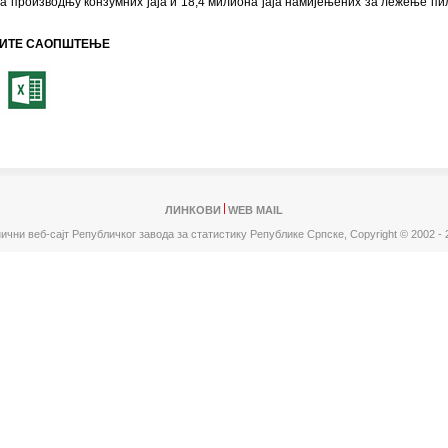
а производњу конзумних јаја и 18,4 милиона јаја намијењених за лежење пи
ИТЕ САОПШТЕЊЕ
ЛИНКОВИ
WEB MAIL
ични веб-сајт Републичког завода за статистику Републике Српске,
Copyright © 2002 - 