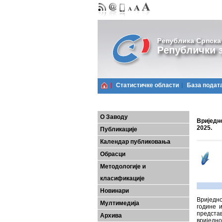
Република Српска
Републички з
Статистичке области
Базa подат
О Заводу
Вриједн
2025.
Публикације
Календар публиковања
Обрасци
Методологије и
класификације
Новинари
Вриједн
Мултимедија
године 
предста
Архива
вриједно