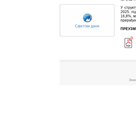
У струк
2025. го
16,8%, м
прерађев
Свјетски дани
ПРЕУЗМ
Зван