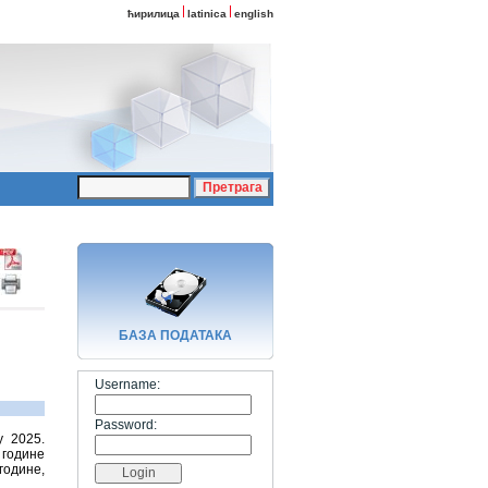
ћирилица
latinica
english
БАЗA ПОДАТАКА
Username:
Password:
у 2025.
 године
године,