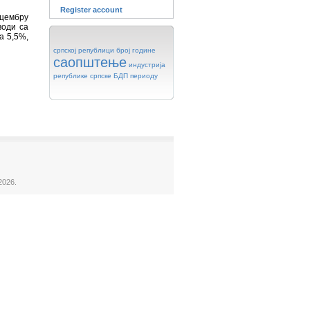
Register account
ецембру
води са
а 5,5%,
српској
републици
број
године
саопштење
индустрија
републике
српске
БДП
периоду
2026.