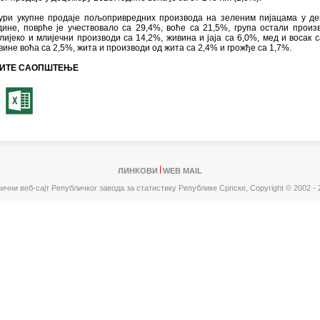
тури укупне продаје пољопривредних производа на зеленим пијацама у д
дине, поврће je учествовало са 29,4%, воће са 21,5%, група остали произ
лијеко и млијечни производи са 14,2%, живина и јаја са 6,0%, мед и восак с
ине воћа са 2,5%, жита и производи од жита са 2,4% и грожђе са 1,7%.
ИТЕ САОПШТЕЊЕ
ЛИНКОВИ
WEB MAIL
ични веб-сајт Републичког завода за статистику Републике Српске,
Copyright © 2002 - 