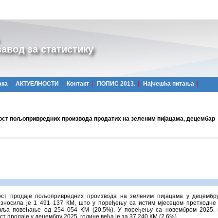
авод за статистику
ака
АКТУЕЛНОСТИ
Контакт
ПОПИС 2013.
Најчешћa питања
ост пољопривредних производа продатих на зеленим пијацама, децембар
ост продаjе пољопривредних производа на зеленим пијацама у децембр
износила је 1 491 137 КМ, што у поређењу са истим мјесецом претходне
вља повећање од 254 054 KМ (20,5%). У поређењу са новембром 2025. 
ст продаје у децембру 2025. године већа је за 37 240 КМ (2,6%).