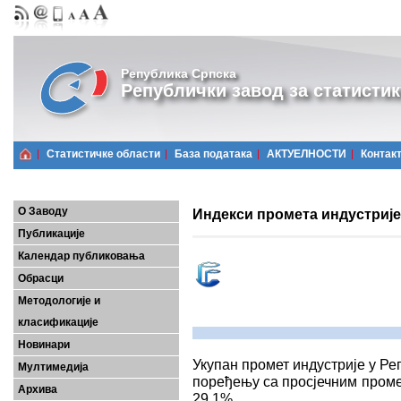
Република Српска
Републички завод за статистик
Статистичке области
Базa података
АКТУЕЛНОСТИ
Контак
О Заводу
Индекси промета индустријe,
Публикације
Календар публиковања
Обрасци
Методологије и
класификације
Новинари
Укупан промет индустрије у Реп
Мултимедија
поређењу са просјечним промет
Архива
29,1%.