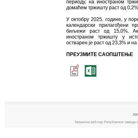
периоду, на иностраном трж
домаћем тржишту раст од 0,2%
У октобру 2025. године, у по
календарски прилагођени пр
биљежи раст од 15,0%. А
иностраном тржишту у ист
остварен је раст од 23,3% и н
ПРЕУЗМИТЕ САОПШТЕЊЕ
ЛИ
Званични веб-сајт Републичког завода 