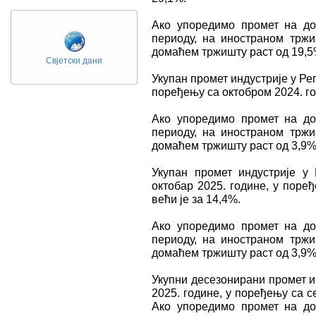
Ако упоредимо промет на д
периоду, на иностраном трж
домаћем тржишту раст од 19,5
Свјетски дани
Укупан промет индустрије у Реп
поређењу са октобром 2024. год
Ако упоредимо промет на д
периоду, на иностраном трж
домаћем тржишту раст од 3,9%
Укупан промет индустрије у 
октобар 2025. године, у поре
већи је за 14,4%.
Ако упоредимо промет на д
периоду, на иностраном трж
домаћем тржишту раст од 3,9%
Укупни десезонирани промет и
2025. године, у поређењу са с
Ако упоредимо промет на д