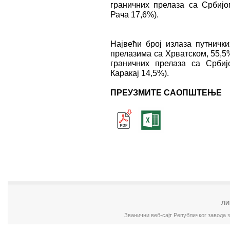
граничних прелаза са Србијо
Рача 17,6%).
Највећи број излаза путничк
прелазима са Хрватском, 55,5
граничних прелаза са Србиј
Каракај 14,5%).
ПРЕУЗМИТЕ САОПШТЕЊЕ
ЛИ
Званични веб-сајт Републичког завода 