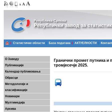
Република Српска
Републички завод за статистик
Статистичке области
Базa података
АКТУЕЛНОСТИ
Контак
О Заводу
Гранични промет путника и п
тромјесечје 2025.
Публикације
Календар публиковања
Обрасци
Методологије и
класификације
Новинари
Мултимедија
Архива