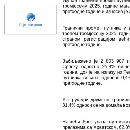
Укупан гранични промет путни
тромјесечју 2025. године мањ
претходне године и износио је 
Свјетски дани
Гранични промет путника у 
трећем тромјесечју 2025. годи
страном регистрацијом већ
претходне године.
Забиљежено је 2 803 907 пу
Српску, односно 25,8% више
године, док је на излазу из 
путничка возила, односно 0,4
претходне године.
У структури друмског граничн
31,4% односи се на домаћа воз
Највећи број улаза путнички
прелазима са Хрватском, 62,8