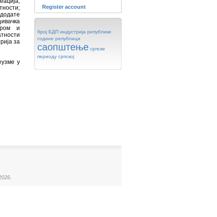
еација;
Register account
тности;
 додате
ђивачка
аром и
број
БДП
индустрија
републике
атности
године
републици
рија за
саопштење
српске
периоду
српској
еузме у
2026.