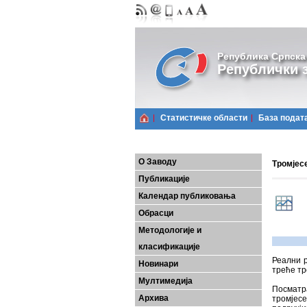
Република Српска
Републички з
Статистичке области
Базa подат
О Заводу
Тромјесе
Публикације
Календар публиковања
Обрасци
Методологије и
класификације
Реални р
Новинари
треће тр
Мултимедија
Посматр
Архива
тромјесе