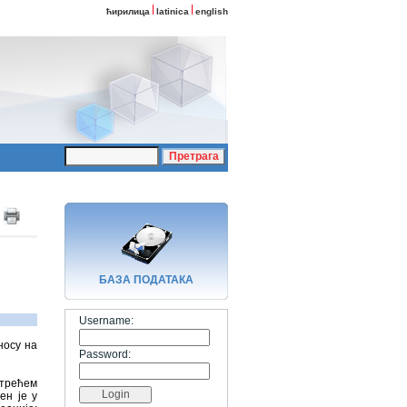
ћирилица
latinica
english
БАЗA ПОДАТАКА
Username:
носу на
Password:
 трећем
ен је у