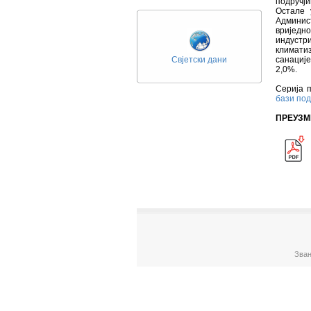
подручји
Остале 
Админист
вриједн
индустр
климати
Свјетски дани
санације
2,0%.
Серија п
бази по
ПРЕУЗМ
Зван