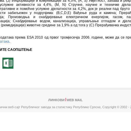
ма: (J) Информације и комуникације за 4,5%, (R, S) Умјетност, забава и рекр
услужне активности за 4,4%, (M, N) Стручне, научне и техничке дјела
ративне и помоћне услужне дјелатности за 4,2%, док је реални пад бруто
ости забиљежен у подручјима: (B,C,D,E) Вађење руда и камена; Прера
ија; Производња и снабдијевање електричном енергијом, гасом, п
зација; Снабдијевање водом, канализација, управљање отпадом и дјел
 (ремедијације) животне средине за 1,9% а од тога у (C) Прерађивачка индуст
одатака према ESA 2010 од првог тромјесечја 2006. године, може да се пр
датака
.
ИТЕ САОПШТЕЊЕ
ЛИНКОВИ
WEB MAIL
ични веб-сајт Републичког завода за статистику Републике Српске,
Copyright © 2002 - 