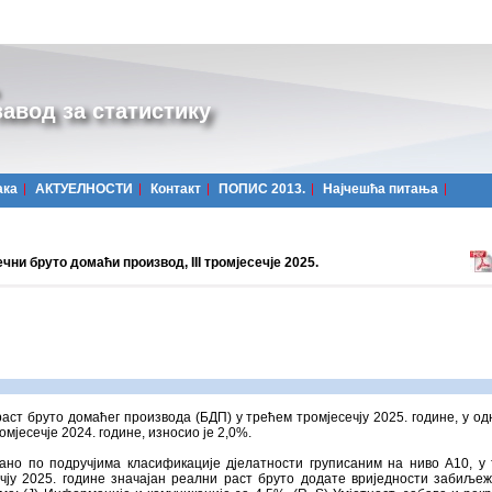
авод за статистику
ака
АКТУЕЛНОСТИ
Контакт
ПОПИС 2013.
Најчешћa питања
чни бруто домаћи производ, III тромјесечје 2025.
аст бруто домаћег производа (БДП) у трећем тромјесечју 2025. године, у од
омјесечје 2024. године, износио је 2,0%.
ано по подручјима класификације дјелатности груписаним на ниво А10, у
чју 2025. године значајан реални раст бруто додате вриједности забиљеж