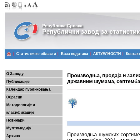
Република Српска
Републички завод за статистик
Статистичке области
Базa података
АКТУЕЛНОСТИ
Контак
О Заводу
Производња, продаја и зали
државним шумама, септемба
Публикације
Календар публиковања
Обрасци
Методологије и
класификације
Новинари
Мултимедија
Производња шумских сортимен
Архива