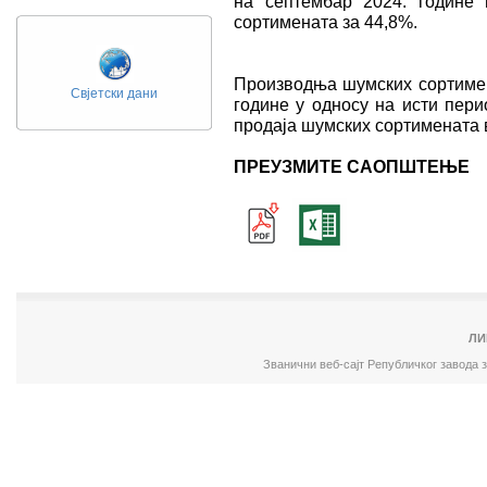
на септембар 2024. године 
сортимената за 44,8%.
Производња шумских сортимена
Свјетски дани
године у односу на исти пери
продаја шумских сортимената 
ПРЕУЗМИТЕ САОПШТЕЊЕ
ЛИ
Званични веб-сајт Републичког завода 