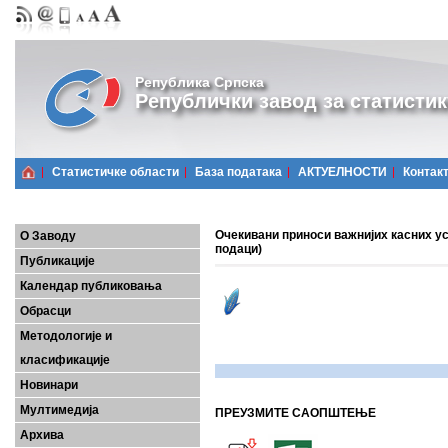
Република Српска
Републички завод за статистик
Статистичке области
Базa података
АКТУЕЛНОСТИ
Контак
Очекивани приноси важнијих касних усј
О Заводу
подаци)
Публикације
Календар публиковања
Обрасци
Методологије и
класификације
Новинари
Мултимедија
ПРЕУЗМИТЕ САОПШТЕЊЕ
Архива