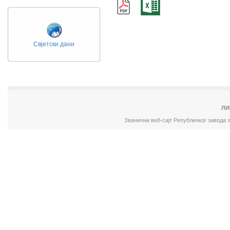
Свјетски дани
ЛИ
Званични веб-сајт Републичког завода 