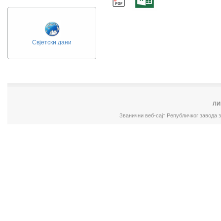
Свјетски дани
ЛИ
Званични веб-сајт Републичког завода 