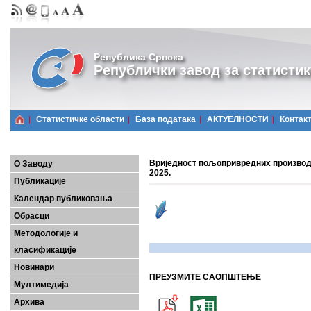
Република Српска
Републички завод за статистик
Статистичке области
Базa података
АКТУЕЛНОСТИ
Контак
Вриједност пољопривредних производа
О Заводу
2025.
Публикације
Календар публиковања
Обрасци
Методологије и
класификације
Новинари
ПРЕУЗМИТЕ САОПШТЕЊЕ
Мултимедија
Архива