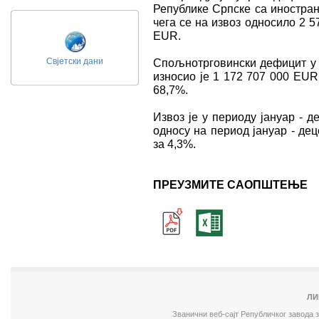
Републике Српске са иностран
чега се на извоз односило 2 5
ЕUR.
Свјетски дани
Спољнотрговински дефицит у п
износио је 1 172 707 000 ЕUR
68,7%.
Извоз је у периоду јануар - 
односу на период јануар - дец
за 4,3%.
ПРЕУЗМИТЕ САОПШТЕЊЕ
ЛИ
Званични веб-сајт Републичког завода 