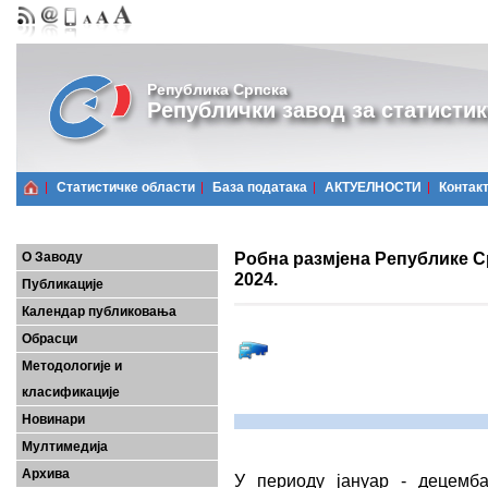
Република Српска
Републички завод за статистик
Статистичке области
Базa података
АКТУЕЛНОСТИ
Контак
Робна размјена Републике Ср
О Заводу
2024.
Публикације
Календар публиковања
Обрасци
Методологије и
класификације
Новинари
Мултимедија
Архива
У периоду јануар - децемб