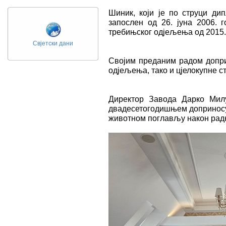
Шиник, који је по струци ди
запослен од 26. јуна 2006. г
требињског одјељења од 2015.
Свјетски дани
Својим преданим радом доприн
одјељења, тако и цјелокупне с
Директор Завода Дарко Мил
двадесетогодишњем доприносу 
животном поглављу након радн