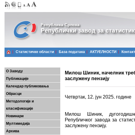
Република Српска
Републички завод за статистик
Статистичке области
Базa података
АКТУЕЛНОСТИ
Контак
О Заводу
Милош Шиник, начелник тре
заслужену пензију
Публикације
Календар публиковања
Обрасци
Четвртак, 12. јун 2025. године
Методологије и
класификације
Милош Шиник, дугогодиш
Новинари
Републичког завода за статис
Мултимедија
заслужену пензију.
Архива