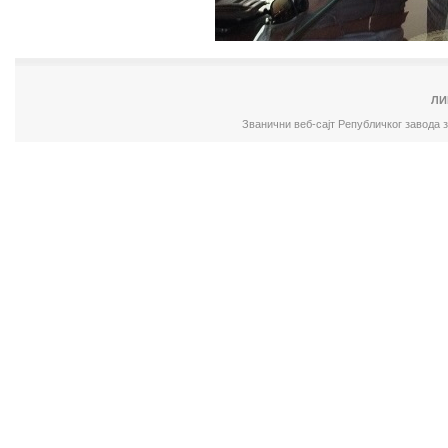
ЛИ
Званични веб-сајт Републичког завода 