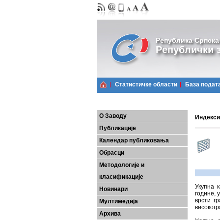
Република Српска
Републички з
Статистичке области
Базa подат
О Заводу
Индекси 
Публикације
Календар публиковања
Обрасци
Методологије и
класификације
Укупна 
Новинари
године, 
врсти гр
Мултимедија
високогр
Архива