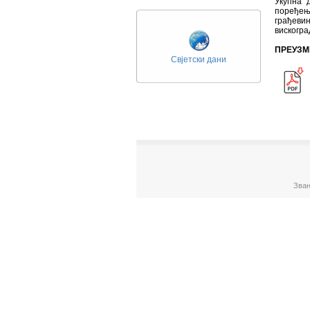
Укупна 
поређењ
грађеви
вискогра
ПРЕУЗМ
Свјетски дани
Зван