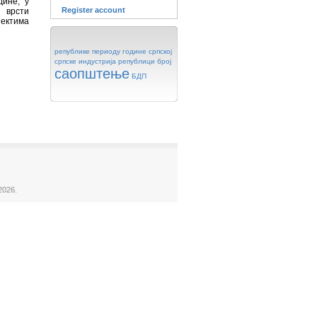
дине, у
Register account
 врсти
ектима
републике
периоду
године
српској
српске
индустрија
републици
број
саопштење
БДП
2026.