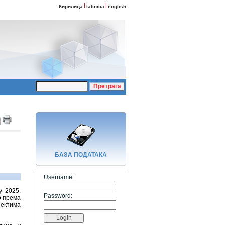
ћирилица
latinica
english
БАЗA ПОДАТАКА
Username:
у 2025.
Password:
о према
јектима