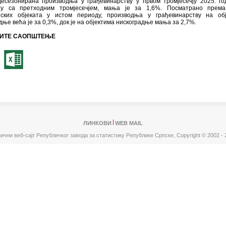
десезонирана производња у грађевинарству у првом тромјесечју 2025. го
у са претходним тромјесечјем, мања је за 1,6%. Посматрано према
нских објеката у истом периоду, производња у грађевинарству на обј
дње већа је за 0,3%, док је на објектима нискоградње мања за 2,7%.
ИТЕ САОПШТЕЊЕ
ЛИНКОВИ
WEB MAIL
ични веб-сајт Републичког завода за статистику Републике Српске,
Copyright © 2002 - 