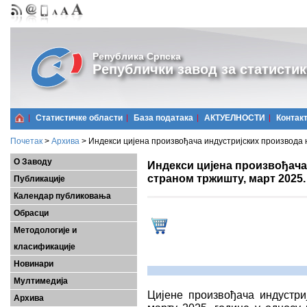
Република Српска
Републички завод за статистик
Статистичке области
Базa података
АКТУЕЛНОСТИ
Контак
Почетак
>
Архива
>
Индекси цијена произвођача индустријских производа 
О Заводу
Индекси цијена произвођача
страном тржишту, март 2025.
Публикације
Календар публиковања
Обрасци
Методологије и
класификације
Новинари
Мултимедија
Цијенe произвођачa индустри
Архива