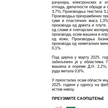
рачунара, електронских и 
отпада, дјелатности обраде и
3,7%; Производња текстила 3,
Производња прехрамбених про
гуме и пластичних маса 1,3
производа од дрвета и плуте,
од сламе и плетарских матери
производа, осим машина и опр
од коже, Производња базни
производа од неметалних мин
0,1%.
Пад цијена у марту 2025. го
забиљежен је у областима: 
машина и опреме Д.Н. 2,2%;
руда метала 0,6%.
У преосталих осам области ин
2025. године у односу на феб
истом нивоу.
ПРЕУЗМИТЕ САОПШТЕЊЕ