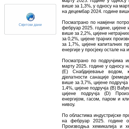
марту 2025. године у односу 
више за 1,3%, у односу на март
на децембар 2024. године више
Посматрано по намјени потро
Свјетски дани
фебруар 2025. године, цијене 
више за 2,2%, цијене нетрајн
за 0,2%, цијене трајних произ
за 1,7%, цијене капиталних п
енергије у просјеку остале на 
Посматрано по подручјима и
марту 2025. године у односу н
(Е) Снабдијевање водом, 
дјелатности санације (ремеди
више за 3,7%, цијене подручја
1,4%, цијене подручја (B) Вађе
цијене подручја (D) Прои
енергијом, гасом, паром и кл
нивоу.
По областима индустријске пр
на фебруар 2025. године о
Производња хемикалија и х