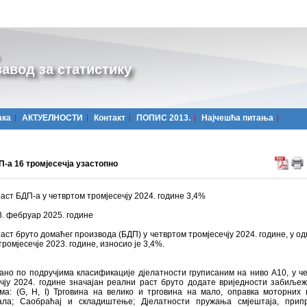
авод за статистику
ака
АКТУЕЛНОСТИ
Контакт
ПОПИС 2013.
Најчешћa питања
-а 16 тромјесечја узастопно
аст БДП-а у четвртом тромјесечју 2024. године 3,4%
8. фебруар 2025. године
аст бруто домаћег производа (БДП) у четвртом тромјесечју 2024. године, у од
тромјесечје 2023. године, износио је 3,4%.
но по подручјима класификације дјелатности груписаним на ниво А10, у ч
чју 2024. године значајан реални раст бруто додате вриједности забиљеж
ма: (G, H, I) Трговина на велико и трговина на мало, оправка моторних 
ала; Саобраћај и складиштење; Дјелатности пружања смјештаја, прип