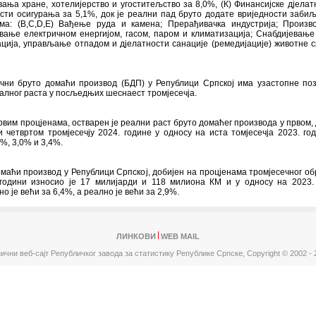
ања хране, хотелијерство и угоститељство за 8,0%, (К) Финансијске дјелат
сти осигурања за 5,1%, док је реални пад бруто додате вриједности заби
има: (B,C,D,E) Вађење руда и камена; Прерађивачка индустрија; Произ
вање електричном енергијом, гасом, паром и климатизација; Снабдијевање
ција, управљање отпадом и дјелатности санације (ремедијације) животне 
ечни бруто домаћи производ (БДП) у Републици Српској има узастопне по
алног раста у посљедњих шеснаест тромјесечја.
вим процјенама, остварен је реални раст бруто домаћег производа у првом, 
 четвртом тромјесечју 2024. године у односу на иста томјесечја 2023. го
2%, 3,0% и 3,4%.
маћи производ у Републици Српској, добијен на процјенама тромјесечног об
 години износио је 17 милијарди и 118 милиона КМ и у односу на 2023.
о је већи за 6,4%, а реално је већи за 2,9%.
ЛИНКОВИ
WEB MAIL
ични веб-сајт Републичког завода за статистику Републике Српске,
Copyright © 2002 - 