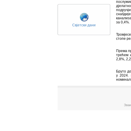
послужив
дјелатно
подручј
снабдије
канализа
за 0,4%.
Свјетски дани
Тромјес
стопе ре
Према пр
трећем и
2,8%, 2,
Бруто до
у 2024.
номиналн
Зван