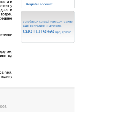
ности и
Register account
љежен у
водња и
 водом,
средине
републици
српској
периоду
године
БДП
републике
индустрија
саопштење
број
српске
зитивне
другом,
дине од
рачуна,
 годину
2026.