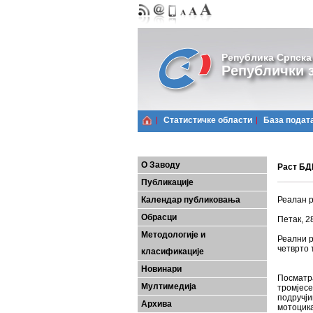
Република Српска
Републички з
Статистичке области
Базa подат
О Заводу
Раст БДП
Публикације
Календар публиковања
Реалан р
Обрасци
Петак, 2
Методологије и
Реални р
четврто 
класификације
Новинари
Посматра
Мултимедија
тромјесе
подручји
Архива
мотоцик