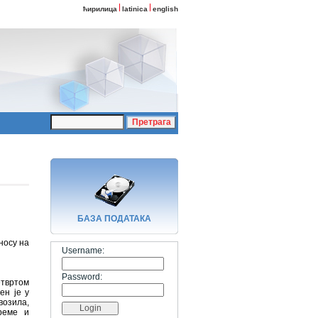
ћирилица
latinica
english
БАЗA ПОДАТАКА
носу на
Username:
Password:
етвртом
ен је у
возила,
реме и