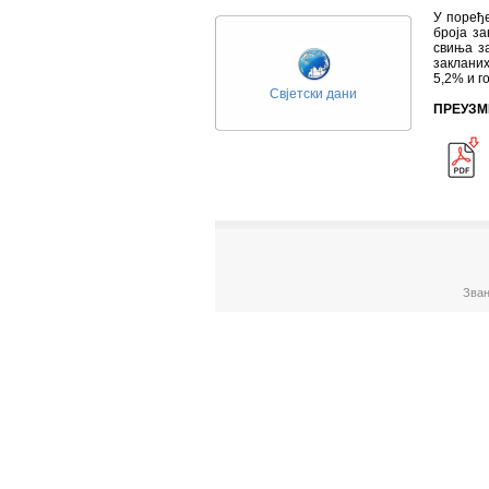
У поређ
броја за
свиња з
заклани
5,2% и г
Свјетски дани
ПРЕУЗМ
Зван