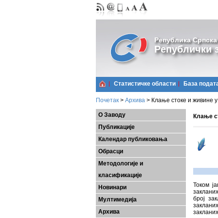
Република Српска
Републички з
Статистичке области
Базa подат
Почетак
>
Архива
>
Клање стоке и живине у
О Заводу
Клање ст
Публикације
Календар публиковања
Обрасци
Методологије и
класификације
Током ја
Новинари
закланих
број за
Мултимедија
закланих
Архива
закланих