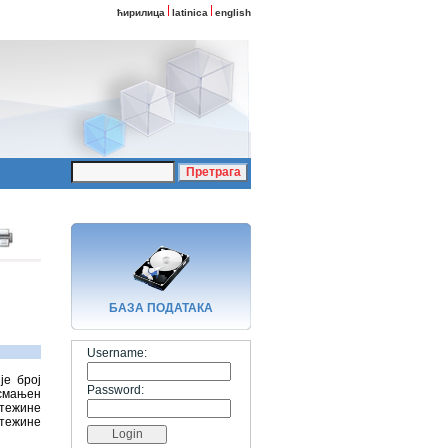
ћирилица
latinica
english
БАЗA ПОДАТАКА
Username:
је број
Password:
 смањен
 тежине
 тежине