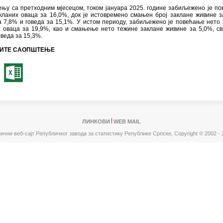
ењу са претходним мјесецом, током јануара 2025. године забиљежено је п
кланих оваца за 16,0%, док је истовремено смањен број заклане живине з
а 7,8% и говеда за 15,1%. У истом периоду, забиљежено је повећање нето
х оваца за 19,9%, као и смањење нето тежине заклане живине за 5,0%, с
оведа за 15,3%.
ИТЕ САОПШТЕЊЕ
ЛИНКОВИ
WEB MAIL
ични веб-сајт Републичког завода за статистику Републике Српске,
Copyright © 2002 - 