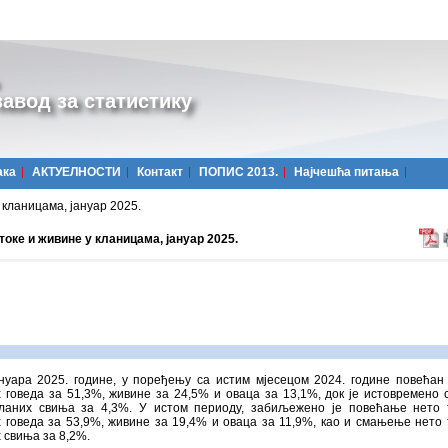
авод за статистику
ака
АКТУЕЛНОСТИ
Контакт
ПОПИС 2013.
Најчешћa питања
 кланицама, јануар 2025.
оке и живине у кланицама, јануар 2025.
нуара 2025. године, у поређењу са истим мјесецом 2024. године повећан 
 говеда за 51,3%, живине за 24,5% и оваца за 13,1%, док је истовремено
кланих свиња за 4,3%. У истом периоду, забиљежено је повећање нето
 говеда за 53,9%, живине за 19,4% и оваца за 11,9%, као и смањење нето
 свиња за 8,2%.