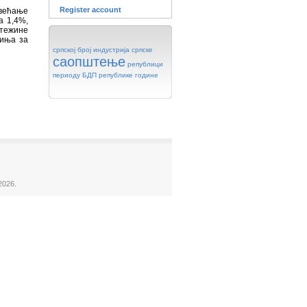
Register account
овећање
а 1,4%,
 тежине
виња за
српској
број
индустрија
српске
саопштење
републици
периоду
БДП
републике
године
2026.