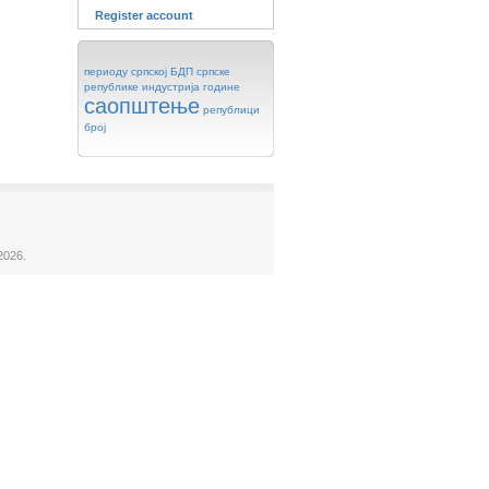
Register account
периоду
српској
БДП
српске
републике
индустрија
године
саопштење
републици
број
2026.