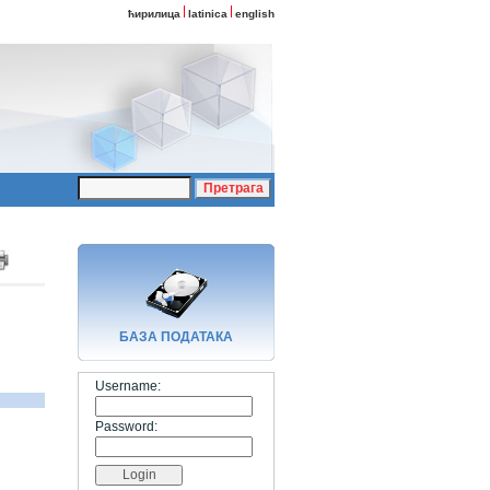
ћирилица
latinica
english
БАЗA ПОДАТАКА
Username:
Password: