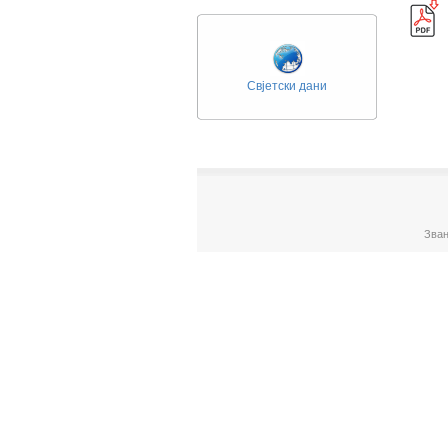
Свјетски дани
Зван