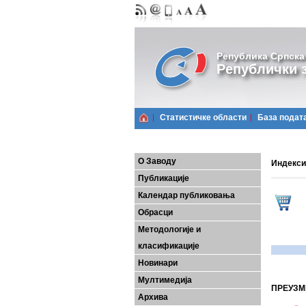
Република Српска
Републички з
Статистичке области
Базa подат
О Заводу
Индекси
Публикације
Календар публиковања
Обрасци
Методологије и
класификације
Новинари
Мултимедија
ПРЕУЗМ
Архива