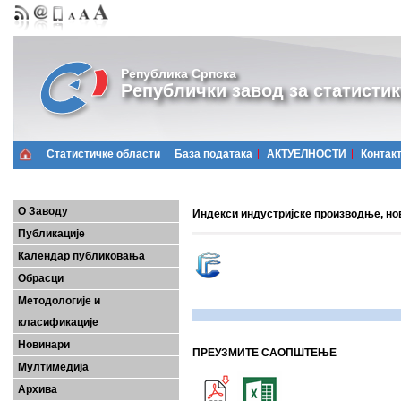
Република Српска
Републички завод за статистик
Статистичке области
Базa података
АКТУЕЛНОСТИ
Контак
О Заводу
Индекси индустријске производње, но
Публикације
Календар публиковања
Обрасци
Методологије и
класификације
Новинари
ПРЕУЗМИТЕ САОПШТЕЊЕ
Мултимедија
Архива