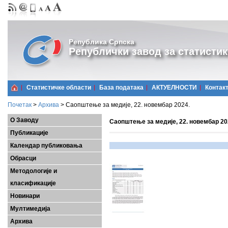
Република Српска
Републички завод за статистик
Статистичке области
Базa података
АКТУЕЛНОСТИ
Контак
Почетак
>
Архива
>
Саопштење за медије, 22. новембар 2024.
О Заводу
Саопштење за медије, 22. новембар 20
Публикације
Календар публиковања
Обрасци
Методологије и
класификације
Новинари
Мултимедија
Архива