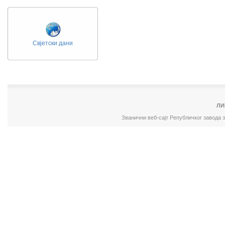
Свјетски дани
ЛИ
Званични веб-сајт Републичког завода 