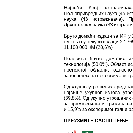
Највећи број истражива
Пољопривредних наука (45 ист
наука (43 истраживача), П
Друштвених наука (33 истражи
Бруто домаћи издаци за ИР у 
од тога су текући издаци 27 7
11 108 000 КМ (28,6%).
Половина бруто домаћих из
технологија (50,0%). Област 
претежној области, односн
запослених на пословима истр
Од укупно утрошених средстав
највише укупног износа ут
(39,8%). Од укупно утрошених
за примијењена истраживања
и 15,9% за експериментални ра
ПРЕУЗМИТЕ САОПШТЕЊЕ