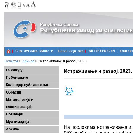
Република Српска
Републички завод за статистик
Статистичке области
Базa података
АКТУЕЛНОСТИ
Контак
Почетак
>
Архива
>
Истраживање и развој, 2023.
О Заводу
Истраживање и развој, 2023.
Публикације
Календар публиковања
Обрасци
Методологије и
класификације
Новинари
Мултимедија
На пословима истраживања и р
Архива
958 особа, са пуним и краћим 