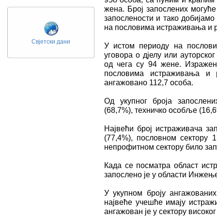
женa. Број запослених могуће
запослености и тако добијамо 
на пословима истраживања и р
Свјетски дани
У истом периоду на послови
уговора о дјелу или ауторског
од чега су 94 жене. Изражен
пословима истраживања и р
ангажовано 112,7 особа.
Од укупног броја запослени
(68,7%), техничко особље (16,
Највећи број истраживача зап
(77,4%), пословном сектору 1
непрофитном сектору било за
Када се посматра област ист
запослено је у области Инжење
У укупном броју ангажовани
највеће учешће имају истражи
ангажован је у сектору високо