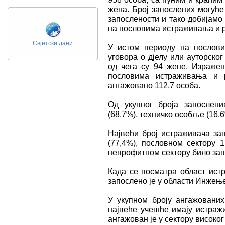
женa. Број запослених могуће
запослености и тако добијамо 
на пословима истраживања и р
Свјетски дани
У истом периоду на послови
уговора о дјелу или ауторског
од чега су 94 жене. Изражен
пословима истраживања и р
ангажовано 112,7 особа.
Од укупног броја запослени
(68,7%), техничко особље (16,
Највећи број истраживача зап
(77,4%), пословном сектору 1
непрофитном сектору било за
Када се посматра област ист
запослено је у области Инжење
У укупном броју ангажовани
највеће учешће имају истражи
ангажован је у сектору високо