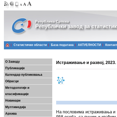
Република Српска
Републички завод за статистик
Статистичке области
Базa података
АКТУЕЛНОСТИ
Контак
О Заводу
Истраживање и развој, 2023.
Публикације
Календар публиковања
Обрасци
Методологије и
класификације
Новинари
Мултимедија
На пословима истраживања и р
Архива
958 особа, са пуним и краћим 