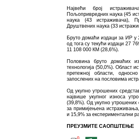
Највећи број истражива
Пољопривредних наука (45 ист
наука (43 истраживача), П
Друштвених наука (33 истражи
Бруто домаћи издаци за ИР у 
од тога су текући издаци 27 7
11 108 000 КМ (28,6%).
Половина бруто домаћих из
технологија (50,0%). Област 
претежној области, односн
запослених на пословима истр
Од укупно утрошених средстав
највише укупног износа ут
(39,8%). Од укупно утрошених
за примијењена истраживања
и 15,9% за експериментални ра
ПРЕУЗМИТЕ САОПШТЕЊЕ