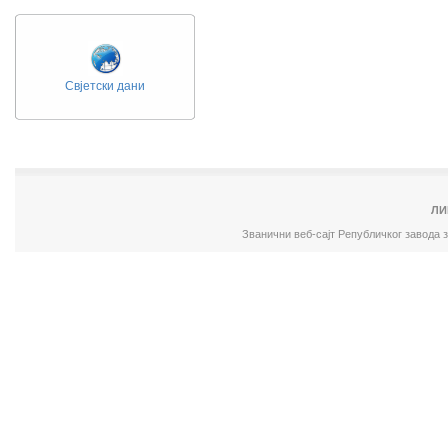
Свјетски дани
ЛИ
Званични веб-сајт Републичког завода 