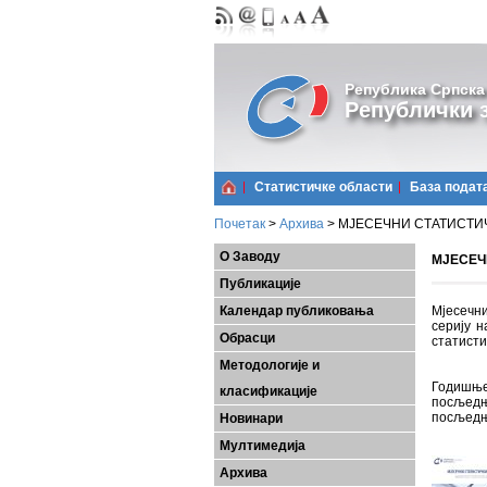
Република Српска
Републички з
Статистичке области
Базa подат
Почетак
>
Архива
>
МЈЕСЕЧНИ СТАТИСТИЧК
О Заводу
МЈЕСЕЧН
Публикације
Календар публиковања
Мјесечни
серију н
Обрасци
статисти
Методологије и
Годишње
класификације
посљедњ
посљедњ
Новинари
Мултимедија
Архива