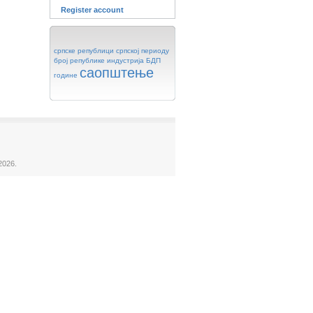
Register account
српске
републици
српској
периоду
број
републике
индустрија
БДП
саопштење
године
2026.