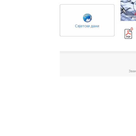
Свјетски дани
Зван