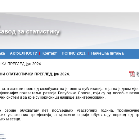
авод за статистику
ака
АКТУЕЛНОСТИ
Контакт
ПОПИС 2013.
Најчешћa питања
И ПРЕГЛЕД, јун 2024.
И СТАТИСТИЧКИ ПРЕГЛЕД, јун 2024.
 статистички преглед свеобухватна је општа публикација која на једном мјес
ајважнијих показатеља развоја Републике Српске, који су од посебне важн
чки систем и за које су корисници највише заинтересовани.
 серије обухватају пет посљедњих узастопних година, тромјесечн
их узастопних тромјесечја, а мјесечне серије обухватају период од т
их мјесеци.