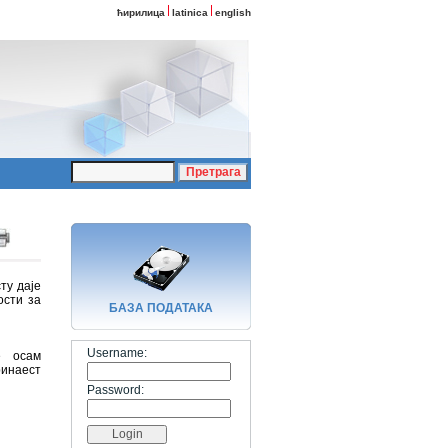
ћирилица
latinica
english
ту даје
ости за
БАЗA ПОДАТАКА
Username:
е осам
ринаест
Password: