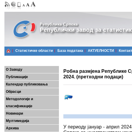
Република Српска
Републички завод за статистик
Статистичке области
Базa података
АКТУЕЛНОСТИ
Контак
О Заводу
Робна размјена Републике Ср
2024. (претходни подаци)
Публикације
Календар публиковања
Обрасци
Методологије и
класификације
Новинари
Мултимедија
У периоду јануар - април 202
Архива