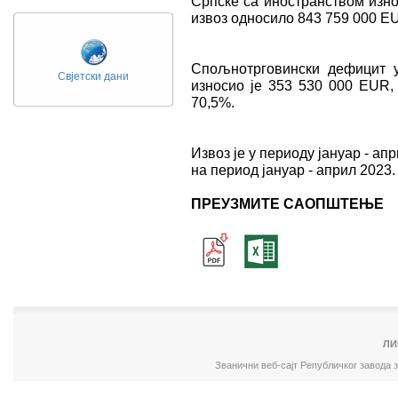
Српске са иностранством изно
извоз односило 843 759 000 ЕU
Спољнотрговински дефицит у
Свјетски дани
износио је 353 530 000 ЕUR, 
70,5%.
Извоз је у периоду јануар - ап
на период јануар - април 2023. 
ПРЕУЗМИТЕ САОПШТЕЊЕ
ЛИ
Званични веб-сајт Републичког завода 