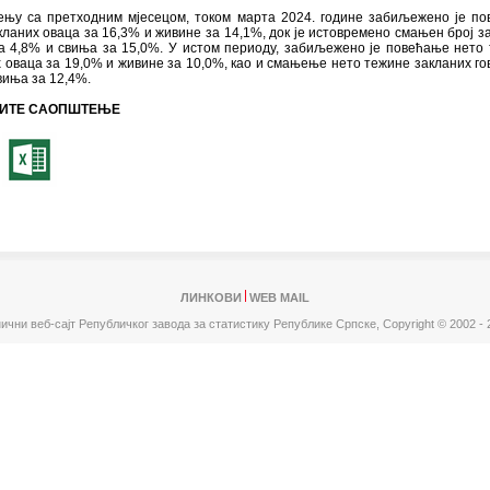
ењу са претходним мјесецом, током марта 2024. године забиљежено је п
кланих оваца за 16,3% и живине за 14,1%, док је истовремено смањен број з
за 4,8% и свиња за 15,0%. У истом периоду, забиљежено је повећање нето
 оваца за 19,0% и живине за 10,0%, као и смањење нето тежине закланих го
виња за 12,4%.
ИТЕ САОПШТЕЊЕ
ЛИНКОВИ
WEB MAIL
ични веб-сајт Републичког завода за статистику Републике Српске,
Copyright © 2002 - 