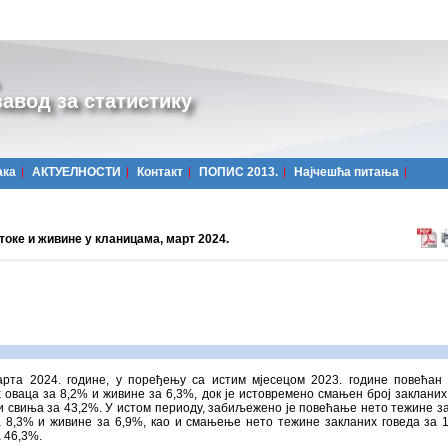
авод за статистику
ака
АКТУЕЛНОСТИ
Контакт
ПОПИС 2013.
Најчешћa питања
оке и живине у кланицама, март 2024.
арта 2024. године, у поређењу са истим мјесецом 2023. године повећан 
 оваца за 8,2% и живине за 6,3%, док је истовремено смањен број закланих
и свиња за 43,2%. У истом периоду, забиљежено је повећање нето тежине з
а 8,3% и живине за 6,9%, као и смањење нето тежине закланих говеда за 
 46,3%.