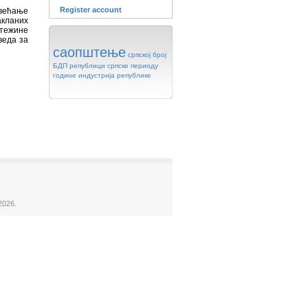
Register account
овећање
акланих
 тежине
веда за
саопштење
српској
број
БДП
републици
српске
периоду
године
индустрија
републике
2026.