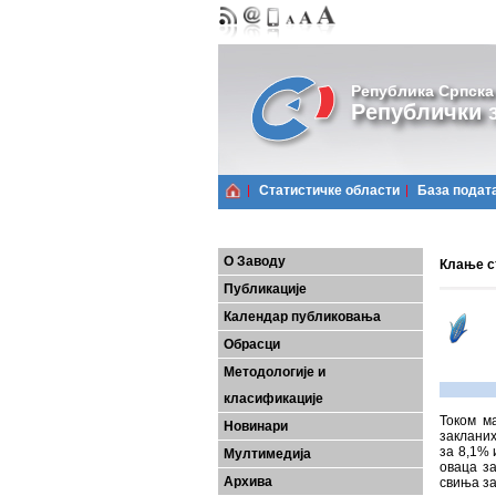
Република Српска
Републички з
Статистичке области
Базa подат
О Заводу
Клање ст
Публикације
Календар публиковања
Обрасци
Методологије и
класификације
Током м
Новинари
закланих
за 8,1% 
Мултимедија
оваца з
Архива
свиња за