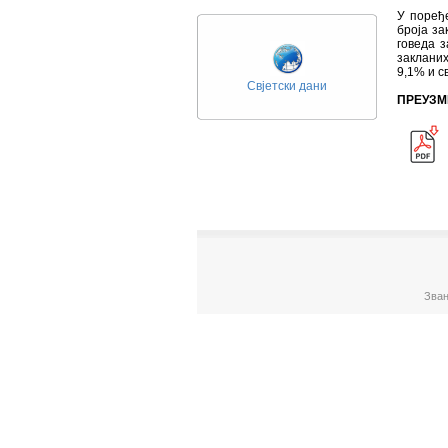
У поређ
броја за
говеда 
закланих
9,1% и с
Свјетски дани
ПРЕУЗМ
Зван