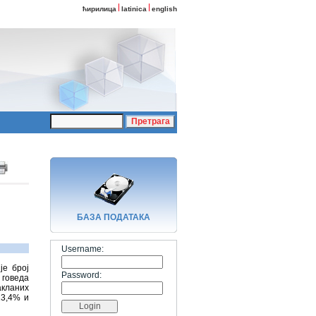
ћирилица
latinica
english
БАЗA ПОДАТАКА
Username:
је број
Password:
 говеда
акланих
13,4% и